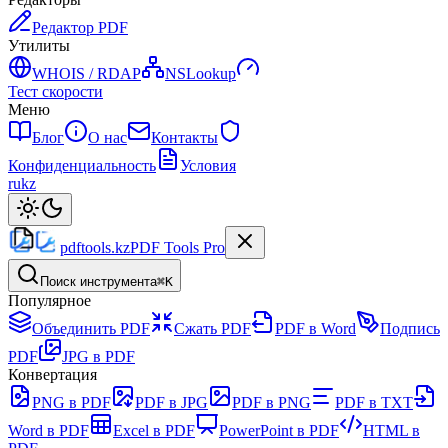
Редактор PDF
Утилиты
WHOIS / RDAP
NSLookup
Тест скорости
Меню
Блог
О нас
Контакты
Конфиденциальность
Условия
ru
kz
pdftools
.kz
PDF Tools Pro
Поиск инструмента
⌘K
Популярное
Объединить PDF
Сжать PDF
PDF в Word
Подпись
PDF
JPG в PDF
Конвертация
PNG в PDF
PDF в JPG
PDF в PNG
PDF в TXT
Word в PDF
Excel в PDF
PowerPoint в PDF
HTML в