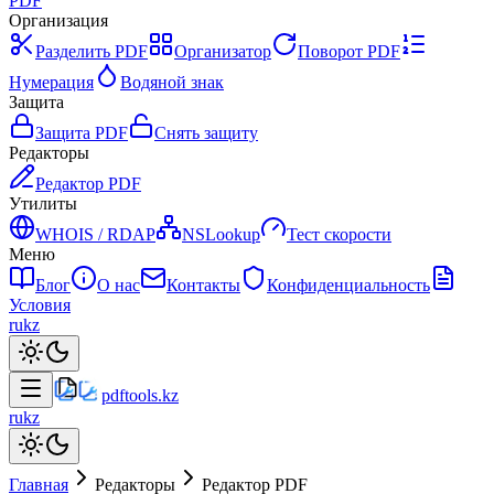
PDF
Организация
Разделить PDF
Организатор
Поворот PDF
Нумерация
Водяной знак
Защита
Защита PDF
Снять защиту
Редакторы
Редактор PDF
Утилиты
WHOIS / RDAP
NSLookup
Тест скорости
Меню
Блог
О нас
Контакты
Конфиденциальность
Условия
ru
kz
pdftools
.kz
ru
kz
Главная
Редакторы
Редактор PDF