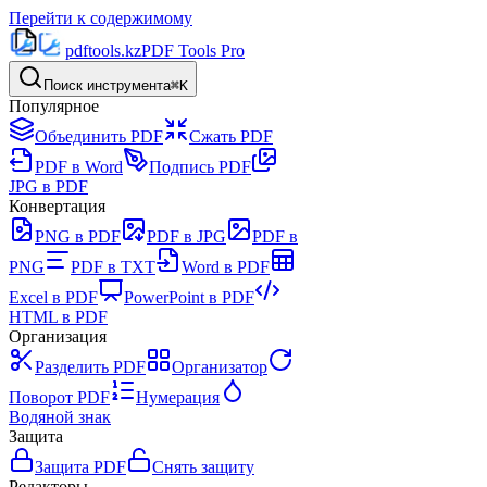
Перейти к содержимому
pdftools
.kz
PDF Tools Pro
Поиск инструмента
⌘K
Популярное
Объединить PDF
Сжать PDF
PDF в Word
Подпись PDF
JPG в PDF
Конвертация
PNG в PDF
PDF в JPG
PDF в
PNG
PDF в TXT
Word в PDF
Excel в PDF
PowerPoint в PDF
HTML в PDF
Организация
Разделить PDF
Организатор
Поворот PDF
Нумерация
Водяной знак
Защита
Защита PDF
Снять защиту
Редакторы