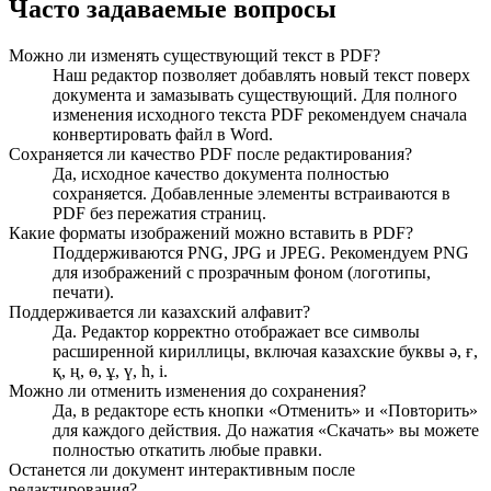
Часто задаваемые вопросы
Можно ли изменять существующий текст в PDF?
Наш редактор позволяет добавлять новый текст поверх
документа и замазывать существующий. Для полного
изменения исходного текста PDF рекомендуем сначала
конвертировать файл в Word.
Сохраняется ли качество PDF после редактирования?
Да, исходное качество документа полностью
сохраняется. Добавленные элементы встраиваются в
PDF без пережатия страниц.
Какие форматы изображений можно вставить в PDF?
Поддерживаются PNG, JPG и JPEG. Рекомендуем PNG
для изображений с прозрачным фоном (логотипы,
печати).
Поддерживается ли казахский алфавит?
Да. Редактор корректно отображает все символы
расширенной кириллицы, включая казахские буквы ә, ғ,
қ, ң, ө, ұ, ү, һ, і.
Можно ли отменить изменения до сохранения?
Да, в редакторе есть кнопки «Отменить» и «Повторить»
для каждого действия. До нажатия «Скачать» вы можете
полностью откатить любые правки.
Останется ли документ интерактивным после
редактирования?