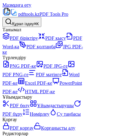
Мазмұнға өту
pdftools
.kz
PDF Tools Pro
Құрал іздеу
⌘K
Танымал
PDF біріктіру
PDF қысу
PDF
Word-қа
PDF қолтаңба
JPG PDF-
ке
Түрлендіру
PNG PDF-ке
PDF JPG-ге
PDF PNG-ге
PDF мәтінге
Word
PDF-ке
Excel PDF-ке
PowerPoint
PDF-ке
HTML PDF-ке
Ұйымдастыру
PDF бөлу
Ұйымдастырушы
PDF бұру
Нөмірлеу
Су таңбасы
Қорғау
PDF қорғау
Қорғанысты алу
Редакторлар