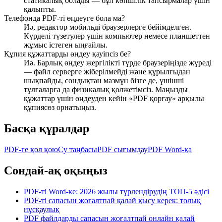
статикалық болады — бұл көпшілік тапсырмалар үшін
қалыпты.
Телефонда PDF-ті өңдеуге бола ма?
Иә, редактор мобильді браузерлерге бейімделген.
Күрделі түзетулер үшін компьютер немесе планшеттен
жұмыс істеген ыңғайлы.
Құпия құжаттарды өңдеу қауіпсіз бе?
Иә. Барлық өңдеу жергілікті түрде браузеріңізде жүреді
— файл серверге жіберілмейді және құрылғыдан
шықпайды, сондықтан мазмұн бізге де, үшінші
тұлғаларға да физикалық қолжетімсіз. Маңызды
құжаттар үшін өңдеуден кейін «PDF қорғау» арқылы
құпиясөз орнатыңыз.
Басқа құралдар
PDF-ге қол қою
Су таңбасы
PDF сығымдау
PDF Word-қа
Сондай-ақ оқыңыз
PDF-ті Word-ке: 2026 жылы түрлендірудің ТОП-5 әдісі
PDF-ті сапасын жоғалтпай қалай қысу керек: толық
нұсқаулық
PDF файлдарды сапасын жоғалтпай онлайн қалай