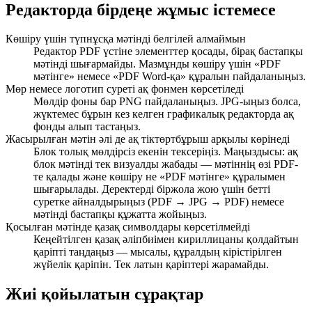
Редакторда бірдеңе жұмыс істемесе
Көшіру үшін түпнұсқа мәтінді белгілей алмаймын
Редактор PDF үстіне элементтер қосады, бірақ бастапқы
мәтінді шығармайды. Мазмұнды көшіру үшін «PDF
мәтінге» немесе «PDF Word-қа» құралын пайдаланыңыз.
Мөр немесе логотип суреті ақ фонмен көрсетіледі
Мөлдір фоны бар PNG пайдаланыңыз. JPG-ыңыз болса,
жүктемес бұрын кез келген графикалық редакторда ақ
фонды алып тастаңыз.
Жасырылған мәтін әлі де ақ тіктөртбұрыш арқылы көрінеді
Блок толық мөлдірсіз екенін тексеріңіз. Маңыздысы: ақ
блок мәтінді тек визуалды жабады — мәтіннің өзі PDF-
те қалады және көшіру не «PDF мәтінге» құралымен
шығарылады. Деректерді біржола жою үшін бетті
суретке айналдырыңыз (PDF → JPG → PDF) немесе
мәтінді бастапқы құжатта жойыңыз.
Қосылған мәтінде қазақ символдары көрсетілмейді
Кеңейтілген қазақ әліпбиімен кириллицаны қолдайтын
қаріпті таңдаңыз — мысалы, құралдың кірістірілген
жүйелік қаріпін. Тек латын қаріптері жарамайды.
Жиі қойылатын сұрақтар