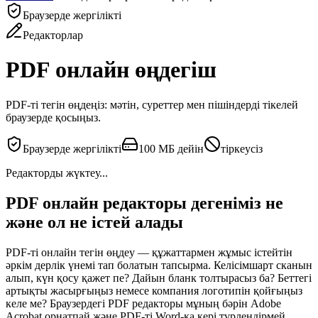
Браузерде жергілікті
Редакторлар
PDF онлайн өңдегіш
PDF-ті тегін өңдеңіз: мәтін, суреттер мен пішіндерді тікелей
браузерде қосыңыз.
Браузерде жергілікті
100 МБ дейін
тіркеусіз
Редакторды жүктеу...
PDF онлайн редакторы дегеніміз не
және ол не істей алады
PDF-ті онлайн тегін өңдеу — құжаттармен жұмыс істейтін
әркім дерлік үнемі тап болатын тапсырма. Келісімшарт сканын
алып, күн қосу қажет пе? Дайын бланк толтырасыз ба? Беттегі
артықты жасырғыңыз немесе компания логотипін қойғыңыз
келе ме? Браузердегі PDF редакторы мұның бәрін Adobe
Acrobat орнатпай және PDF-ті Word-қа кері түрлендірмей