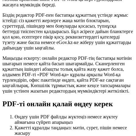
жасауға мүмкіндік береді.
Біздің редактор PDF-пен бастапқы құжаттың үстінде жұмыс
істейді: сіз қажетті жерлерге жаңа мәтін блоктарын,
суреттерді, пішіндер мен бояуларды қосасыз, түпнұсқа
беттерді тиіспестен қалдырасыз. Бұл әсіресе дайын бланктерге
қол қою, есептерге пікір қосу, реквизиттердегі қателерді
түзету және баспа немесе eGov.kz-ке жіберу үшін құжаттарды
дайындау үшін ыңғайлы.
Маңызды ескерту: онлайн редактор PDF-тің бастапқы мәтінін
шығарып немесе қайта басып шығармайды. Сканерленген
құжаттың ішіндегі абзацты толық қайта жазу қажет болса,
алдымен PDF-ті «PDF Word-қа» құралы арқылы Word-қа
түрлендіріп, офис пакетінде өңдеп, қайта PDF-ке сақтаған
ыңғайлырақ. Көпшілік тұрмыстық және кеңсе тапсырмалары
үшін үстінен жазатын редактордың мүмкіндіктері жеткілікті.
PDF-ті онлайн қалай өңдеу керек
Өңдеу үшін PDF файлды жүктеңіз немесе жүктеу
аймағына сүйреп апарыңыз
Қажетті құралды таңдаңыз: мәтін, сурет, пішін немесе
жасыру