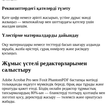
Реквизиттердегі қателерді түзету
Қате цифр немесе әріпті жасырып, үстіне дұрыс мәнді
жазыңыз — мекенжайлар мен шоттардағы қателер үшін
жылдам шешім.
Үлестірме материалдарды дайындау
Оқу материалдары немесе тесттерді басып шығару алдында
мұқаба, жазба өрістері, сұрақ нөмірлеу және рәсімдеу
қосыңыз.
Жұмыс үстелі редакторларымен
салыстыру
Adobe Acrobat Pro мен Foxit PhantomPDF бастапқы мәтінді
толыққанды өңдеуге мүмкіндік береді, бірақ ақы тұрады және
орнатуды қажет етеді. Біздің онлайн редактор тұрмыстық
тапсырмалардың 80%-ын — бланктерді толтыру, қолтаңба мен
логотип қосу, деректерді жасыру — төлемсіз және орнатусыз
жабады.