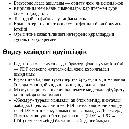
Браузерде лезде ашылады — орнату жоқ, лицензия жоқ
Кириллица мен қазақ символдары қаріптермен әуре
болмай қолдайды
Тегін, дайын файлда су таңбасы жоқ
Компьютер, планшет және смартфоннан бірдей жұмыс
істейді
Орыс және қазақ тіліндегі интерфейс құралдардың
түсінікті атауларымен
Өңдеу кезіндегі қауіпсіздік
Редактор толығымен сіздің браузеріңізде жұмыс істейді
— PDF серверге жүктелмейді және құрылғыдан
шықпайды
Құжат пен барлық түзетулер тек браузеріңіздің жадында
болады және қойындыны жапқанда жоғалады
Мазмұн жарнама, аналитика немесе модельдерді үйрету
үшін пайдаланылмайды
«Жасыру» туралы маңызды: ақ блок мәтінді визуалды
жабады, бірақ мәтіннің өзі PDF-те қалады және көшіру
не «PDF мәтінге» құралымен шығарылады. Деректерді
біржола жою үшін бетті растрлаңыз (PDF → JPG →
PDF) немесе мәтінді бастапқы файлда жойыңыз