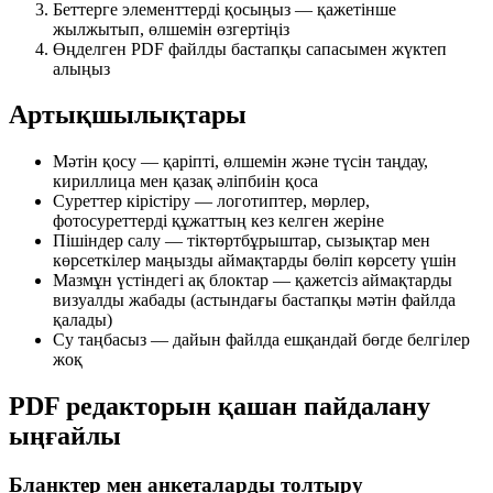
Беттерге элементтерді қосыңыз — қажетінше
жылжытып, өлшемін өзгертіңіз
Өңделген PDF файлды бастапқы сапасымен жүктеп
алыңыз
Артықшылықтары
Мәтін қосу — қаріпті, өлшемін және түсін таңдау,
кириллица мен қазақ әліпбиін қоса
Суреттер кірістіру — логотиптер, мөрлер,
фотосуреттерді құжаттың кез келген жеріне
Пішіндер салу — тіктөртбұрыштар, сызықтар мен
көрсеткілер маңызды аймақтарды бөліп көрсету үшін
Мазмұн үстіндегі ақ блоктар — қажетсіз аймақтарды
визуалды жабады (астындағы бастапқы мәтін файлда
қалады)
Су таңбасыз — дайын файлда ешқандай бөгде белгілер
жоқ
PDF редакторын қашан пайдалану
ыңғайлы
Бланктер мен анкеталарды толтыру