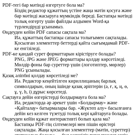
PDF-тегі бар мәтінді өзгертуге бола ма?
Біздің редактор құжаттың үстіне жаңа мәтін қосуға және
бар мәтінді жасыруға мүмкіндік береді. Бастапқы мәтінді
толық өзгерту үшін файлды алдымен Word-қа
түрлендіруді ұсынамыз.
Өңдеуден кейін PDF сапасы сақтала ма?
Иә, құжаттың бастапқы сапасы толығымен сақталады.
Қосылған элементтер беттерді қайта сығымдамай PDF-
ке енгізіледі.
PDF-ке қандай сурет форматтарын кірістіруге болады?
PNG, JPG және JPEG форматтары қолдау көрсетіледі.
Мөлдір фоны бар суреттер үшін (логотиптер, мөрлер)
PNG ұсынылады.
Қазақ әліпбиі қолдау көрсетіледі ме?
Иә. Редактор кеңейтілген кириллицаның барлық
символдарын, оның ішінде қазақ әріптерін (ә, ғ, қ, ң, ө,
ұ, ү, һ, і) дұрыс көрсетеді.
Сақтауға дейін өзгерістерді болдырмауға бола ма?
Иә, редакторда әр әрекет үшін «Болдырмау» және
«Қайталау» батырмалары бар. «Жүктеп алу» басылғанға
дейін кез келген түзетуді толық кері қайтаруға болады.
Өңдеуден кейін құжат интерактивті болып қала ма?
Бастапқы PDF-тің сілтемелері мен пішін өрістері
сақталады. Жаңа қосылған элементтер (мәтін, суреттер)