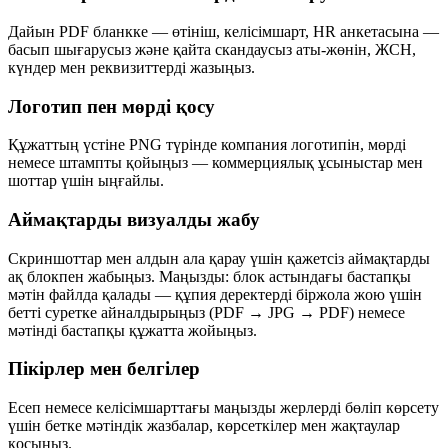
Дайын PDF бланкке — өтініш, келісімшарт, HR анкетасына —
басып шығарусыз және қайта скандаусыз аты-жөнін, ЖСН,
күндер мен реквизиттерді жазыңыз.
Логотип пен мөрді қосу
Құжаттың үстіне PNG түрінде компания логотипін, мөрді
немесе штампты қойыңыз — коммерциялық ұсыныстар мен
шоттар үшін ыңғайлы.
Аймақтарды визуалды жабу
Скриншоттар мен алдын ала қарау үшін қажетсіз аймақтарды
ақ блокпен жабыңыз. Маңызды: блок астындағы бастапқы
мәтін файлда қалады — құпия деректерді біржола жою үшін
бетті суретке айналдырыңыз (PDF → JPG → PDF) немесе
мәтінді бастапқы құжатта жойыңыз.
Пікірлер мен белгілер
Есеп немесе келісімшарттағы маңызды жерлерді бөліп көрсету
үшін бетке мәтіндік жазбалар, көрсеткілер мен жақтаулар
қосыңыз.