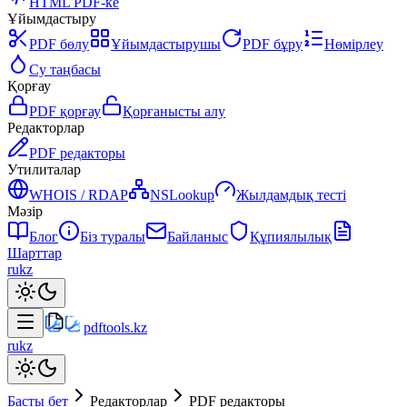
HTML PDF-ке
Ұйымдастыру
PDF бөлу
Ұйымдастырушы
PDF бұру
Нөмірлеу
Су таңбасы
Қорғау
PDF қорғау
Қорғанысты алу
Редакторлар
PDF редакторы
Утилиталар
WHOIS / RDAP
NSLookup
Жылдамдық тесті
Мәзір
Блог
Біз туралы
Байланыс
Құпиялылық
Шарттар
ru
kz
pdftools
.kz
ru
kz
Басты бет
Редакторлар
PDF редакторы