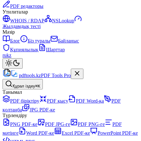
PDF редакторы
Утилиталар
WHOIS / RDAP
NSLookup
Жылдамдық тесті
Мәзір
Блог
Біз туралы
Байланыс
Құпиялылық
Шарттар
ru
kz
pdftools
.kz
PDF Tools Pro
Құрал іздеу
⌘K
Танымал
PDF біріктіру
PDF қысу
PDF Word-қа
PDF
қолтаңба
JPG PDF-ке
Түрлендіру
PNG PDF-ке
PDF JPG-ге
PDF PNG-ге
PDF
мәтінге
Word PDF-ке
Excel PDF-ке
PowerPoint PDF-ке