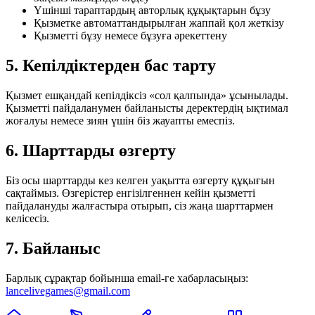
Үшінші тараптардың авторлық құқықтарын бұзу
Қызметке автоматтандырылған жаппай қол жеткізу
Қызметті бұзу немесе бұзуға әрекеттену
5. Кепілдіктерден бас тарту
Қызмет ешқандай кепілдіксіз «сол қалпында» ұсынылады.
Қызметті пайдаланумен байланысты деректердің ықтимал
жоғалуы немесе зиян үшін біз жауапты емеспіз.
6. Шарттарды өзгерту
Біз осы шарттарды кез келген уақытта өзгерту құқығын
сақтаймыз. Өзгерістер енгізілгеннен кейін қызметті
пайдалануды жалғастыра отырып, сіз жаңа шарттармен
келісесіз.
7. Байланыс
Барлық сұрақтар бойынша email-ге хабарласыңыз:
lancelivegames@gmail.com