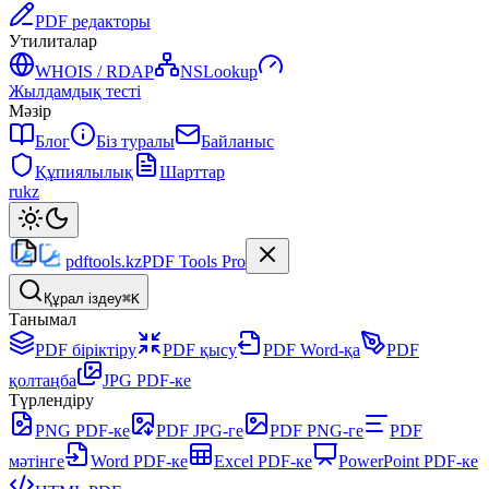
PDF редакторы
Утилиталар
WHOIS / RDAP
NSLookup
Жылдамдық тесті
Мәзір
Блог
Біз туралы
Байланыс
Құпиялылық
Шарттар
ru
kz
pdftools
.kz
PDF Tools Pro
Құрал іздеу
⌘K
Танымал
PDF біріктіру
PDF қысу
PDF Word-қа
PDF
қолтаңба
JPG PDF-ке
Түрлендіру
PNG PDF-ке
PDF JPG-ге
PDF PNG-ге
PDF
мәтінге
Word PDF-ке
Excel PDF-ке
PowerPoint PDF-ке