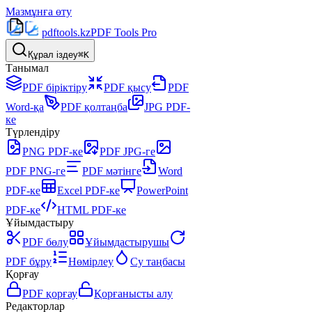
Мазмұнға өту
pdftools
.kz
PDF Tools Pro
Құрал іздеу
⌘K
Танымал
PDF біріктіру
PDF қысу
PDF
Word-қа
PDF қолтаңба
JPG PDF-
ке
Түрлендіру
PNG PDF-ке
PDF JPG-ге
PDF PNG-ге
PDF мәтінге
Word
PDF-ке
Excel PDF-ке
PowerPoint
PDF-ке
HTML PDF-ке
Ұйымдастыру
PDF бөлу
Ұйымдастырушы
PDF бұру
Нөмірлеу
Су таңбасы
Қорғау
PDF қорғау
Қорғанысты алу
Редакторлар