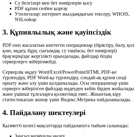
Су белгілері мен бет нөмірлерін қосу
PDF құпия сөзбен қорғау
Утилиталар: интернет жылдамдығын тексеру, WHOIS,
NSLookup
3. Құпиялылық және қауіпсіздік
PDF-пен жасалатын көптеген операциялар (біріктіру, бөлу, қол
қою, өңдеу, бұру, сығымдау, су таңбасы, бет нөмірлері)
браузеріңізде жергілікті орындалады, файлдар біздің
серверлерге жіберілмейді.
Серверлік өңдеу Word/Excel/PowerPoint/HTML PDF-ке
түрлендіру, PDF Word-қа түрлендіру, сондай-ақ құпия сөзді
орнату және алу үшін қолданылады. Осы операциялар үшін
серверге жіберілген файлдар өңдеуден кейін бірден жойылады
және үшінші тұлғаларға қолжетімді емес. Жиынтық кіру
статистикасын жинау үшін Яндекс.Метрика пайдаланылады.
4. Пайдалану шектеулері
Қызметті келесі мақсаттарда пайдалануға тыйым салынады:
Заңсыз мазмұнды өңдеу