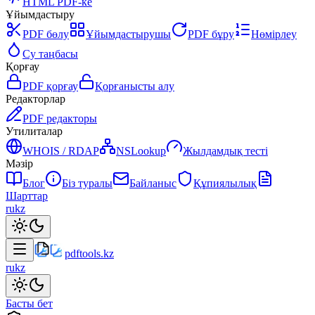
HTML PDF-ке
Ұйымдастыру
PDF бөлу
Ұйымдастырушы
PDF бұру
Нөмірлеу
Су таңбасы
Қорғау
PDF қорғау
Қорғанысты алу
Редакторлар
PDF редакторы
Утилиталар
WHOIS / RDAP
NSLookup
Жылдамдық тесті
Мәзір
Блог
Біз туралы
Байланыс
Құпиялылық
Шарттар
ru
kz
pdftools
.kz
ru
kz
Басты бет