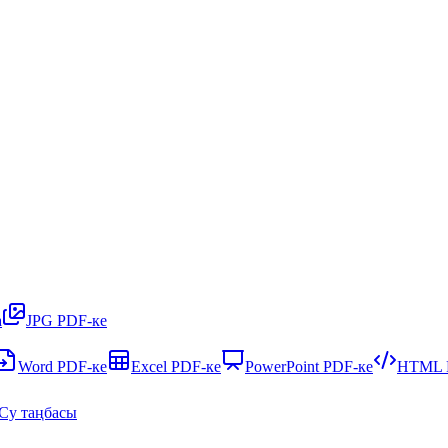
а
JPG PDF-ке
Word PDF-ке
Excel PDF-ке
PowerPoint PDF-ке
HTML 
Су таңбасы