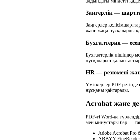
алдындағы міндетті қада
Заңгерлік — шартт
Заңгерлер келісімшартта
және жаңа нұсқаларды қа
Бухгалтерия — есеп
Бухгалтерлік пішіндер м
нұсқаларын қалыптастыр
HR — резюмені жа
Үміткерлер PDF ретінде 
нұсқаны қайтарады.
Acrobat және д
PDF-ті Word-қа түрлендір
мен минустары бар — та
Adobe Acrobat Pro 
ABBYY FineReader