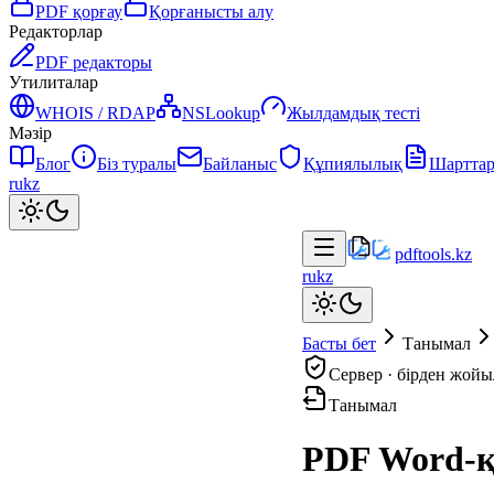
PDF қорғау
Қорғанысты алу
Редакторлар
PDF редакторы
Утилиталар
WHOIS / RDAP
NSLookup
Жылдамдық тесті
Мәзір
Блог
Біз туралы
Байланыс
Құпиялылық
Шартта
ru
kz
pdftools
.kz
ru
kz
Басты бет
Танымал
Сервер · бірден жой
Танымал
PDF Word-