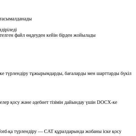
л тасымалданады
діріледі
ктелген файл өңдеуден кейін бірден жойылады
ке түрлендіру тұжырымдарды, бағаларды мен шарттарды бүкіл
елер қосу және әдебиет тізімін дайындау үшін DOCX-ке
ord-қа түрлендіру — CAT құралдарында жобаны іске қосу