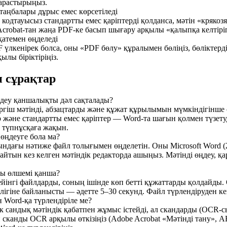
арастырыңыз.
таңбалары дұрыс емес көрсетіледі
кодтауысыз стандартты емес қаріптерді қолданса, мәтін «крякоз
crobat-тан жаңа PDF-ке басып шығару арқылы «қалыпқа келтіріп»
қатемен өңделеді
 үлкенірек болса, оны «PDF бөлу» құралымен бөліңіз, бөліктер
ылы біріктіріңіз.
 сұрақтар
мдеу қаншалықты дәл сақталады?
гіш мәтінді, абзацтарды және құжат құрылымын мүмкіндігінше с
және стандартты емес қаріптер — Word-та шағын қолмен түзетуді
е түпнұсқаға жақын.
ңдеуге бола ма?
ағы нәтиже файл толығымен өңделетін. Оны Microsoft Word (2013
тын кез келген мәтіндік редакторда ашыңыз. Мәтінді өңдеу, қарі
ы өлшемі қанша?
ейінгі файлдарды, соның ішінде көп бетті құжаттарды қолдайды
лігіне байланысты — әдетте 5–30 секунд. Файл түрлендіруден ке
 Word-қа түрлендіріле ме?
к сандық мәтіндік қабатпен жұмыс істейді, ал скандарды (OCR-с
сканды OCR арқылы өткізіңіз (Adobe Acrobat «Мәтінді тану», AB