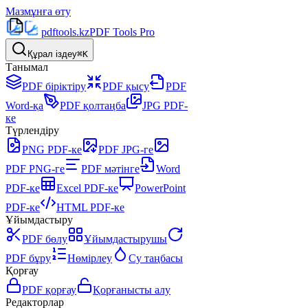
Мазмұнға өту
pdftools
.kz
PDF Tools Pro
Құрал іздеу
⌘K
Танымал
PDF біріктіру
PDF қысу
PDF
Word-қа
PDF қолтаңба
JPG PDF-
ке
Түрлендіру
PNG PDF-ке
PDF JPG-ге
PDF PNG-ге
PDF мәтінге
Word
PDF-ке
Excel PDF-ке
PowerPoint
PDF-ке
HTML PDF-ке
Ұйымдастыру
PDF бөлу
Ұйымдастырушы
PDF бұру
Нөмірлеу
Су таңбасы
Қорғау
PDF қорғау
Қорғанысты алу
Редакторлар