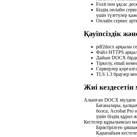
Foxit пен ұқсас дес
Біздің онлайн серв
үшін түзетулер қа
Онлайн сервис арт
Қауіпсіздік жә
pdf2docx арқылы с
Файл HTTPS арқылы
Дайын DOCX бірден
Тіркелу, email нем
Серверлер қорғалға
TLS 1.3 браузер м
Жиі кездесетін
Алынған DOCX мүлдем б
Бағаналары, қалқым
болса, Acrobat Pro
үшін біздің құрал ж
Кестелер құрылымсыз мәт
Біріктірілген ұяшы
Қарапайым кестелер