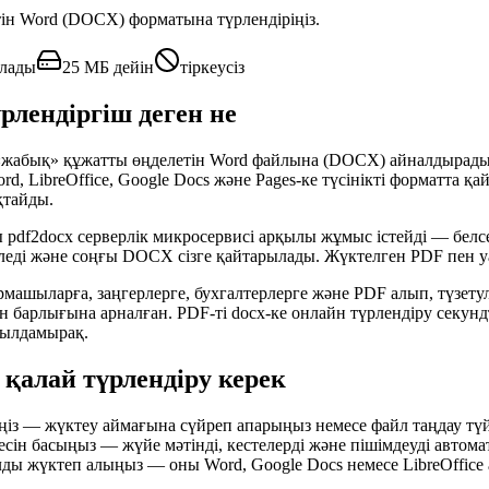
ін Word (DOCX) форматына түрлендіріңіз.
ылады
25 МБ дейін
тіркеусіз
рлендіргіш деген не
жабық» құжатты өңделетін Word файлына (DOCX) айналдырады. Мә
d, LibreOffice, Google Docs және Pages-ке түсінікті форматта 
қтайды.
ғы pdf2docx серверлік микросервисі арқылы жұмыс істейді — бел
еледі және соңғы DOCX сізге қайтарылады. Жүктелген PDF пен 
армашыларға, заңгерлерге, бухгалтерлерге және PDF алып, түзету
етін барлығына арналған. PDF-ті docx-ке онлайн түрлендіру секу
жылдамырақ.
 қалай түрлендіру керек
із — жүктеу аймағына сүйреп апарыңыз немесе файл таңдау тү
сін басыңыз — жүйе мәтінді, кестелерді және пішімдеуді автом
 жүктеп алыңыз — оны Word, Google Docs немесе LibreOffice 