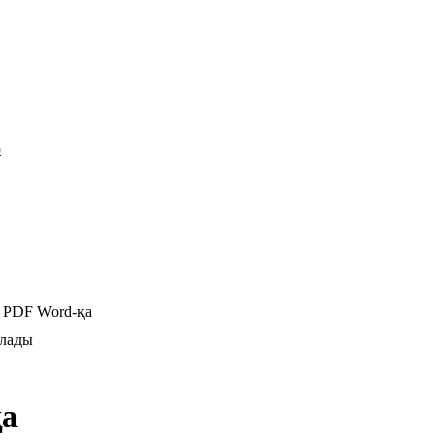
р
PDF Word-қа
ылады
қа