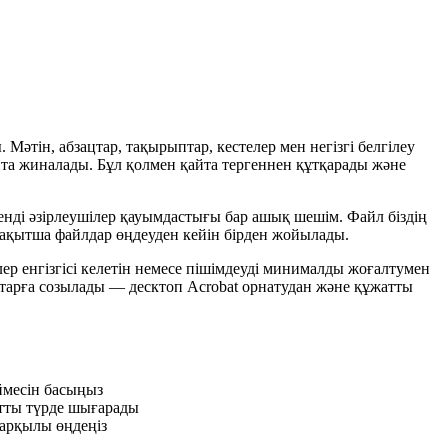
тін, абзацтар, тақырыптар, кестелер мен негізгі белгілеу
қайта жиналады. Бұл қолмен қайта тергеннен құтқарады және
сенді әзірлеушілер қауымдастығы бар ашық шешім. Файл біздің
уақытша файлдар өңдеуден кейін бірден жойылады.
лер енгізгісі келетін немесе пішімдеуді минималды жоғалтумен
ндтарға созылады — десктоп Acrobat орнатудан және құжатты
ймесін басыңыз
атты түрде шығарады
арқылы өңдеңіз