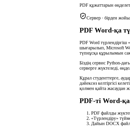
PDF құжаттарын өңделет
Сервер · бірден жой
PDF Word-қа тү
PDF Word түрлендіргіш «
шығарылып, Microsoft Wor
түпнұсқа құрылымын са
Біздің сервис Python-да
серверге жүктеледі, өңд
Құрал студенттерге, ауд
дәйексөз келтіргісі кел
қолмен қайта жасаудан 
PDF-ті Word-қа
PDF файлды жүктең
«Түрлендіру» түйме
Дайын DOCX файлды