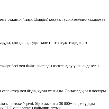
ту режимін (Track Changes) қосуға, түсініктемелер қалдыруға
тыруды, қол қою қосуды және типтік құжаттардың өз
тәжірибесі мен байланыстарды өзектендіру үшін өңделетін
н сервистер мен біздің құрал ұсынады. Әр тәсілдің өз плюстары
ақсы нәтиже береді, бірақ жылына 30 000+ теңге тұрады
ық PDF үшін бағасы бойынша артық