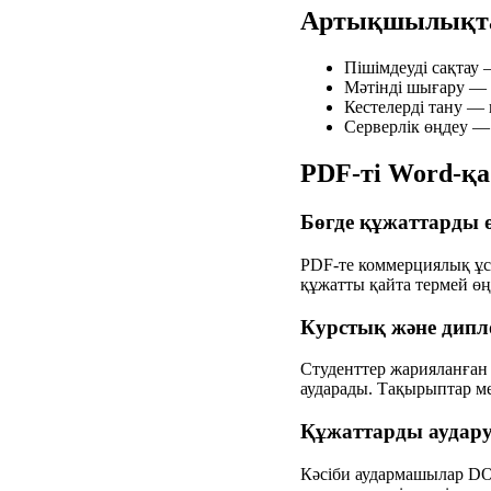
Артықшылықт
Пішімдеуді сақтау 
Мәтінді шығару — P
Кестелерді тану —
Серверлік өңдеу — 
PDF-ті Word-қа
Бөгде құжаттарды 
PDF-те коммерциялық ұс
құжатты қайта термей өң
Курстық және дип
Студенттер жарияланған 
аударады. Тақырыптар м
Құжаттарды аудар
Кәсіби аудармашылар DO