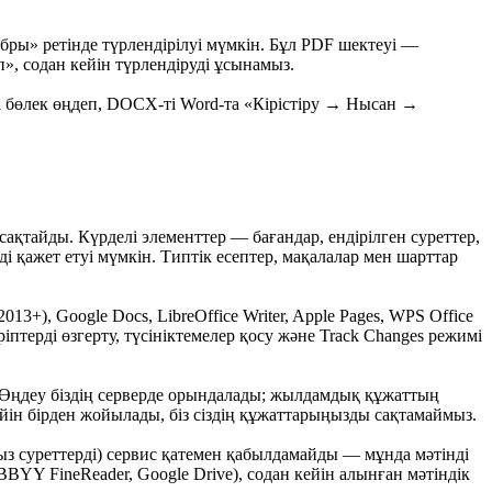
ябры» ретінде түрлендірілуі мүмкін. Бұл PDF шектеуі —
, содан кейін түрлендіруді ұсынамыз.
ді бөлек өңдеп, DOCX-ті Word-та «Кірістіру → Нысан →
ақтайды. Күрделі элементтер — бағандар, ендірілген суреттер,
 қажет етуі мүмкін. Типтік есептер, мақалалар мен шарттар
+), Google Docs, LibreOffice Writer, Apple Pages, WPS Office
птерді өзгерту, түсініктемелер қосу және Track Changes режимі
. Өңдеу біздің серверде орындалады; жылдамдық құжаттың
йін бірден жойылады, біз сіздің құжаттарыңызды сақтамаймыз.
ыз суреттерді) сервис қатемен қабылдамайды — мұнда мәтінді
BYY FineReader, Google Drive), содан кейін алынған мәтіндік