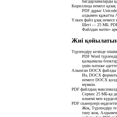
бағдарламаларды қ
Кириллица немесе қазақ 
PDF дұрыс Unicode 
алдымен құжатты A
Үлкен файл ұзақ немесе 
Шегі — 25 МБ. PDF
Файлдан мәтін» арқ
Жиі қойылатын
Түрлендіру кезінде піші
PDF Word түрлендір
қалқымалы блоктар 
үшін нәтиже әдетт
Алынған DOCX файлды ө
Иә, DOCX форматынд
немесе DOCX қолдай
мүмкін.
PDF файлдың максималд
Сервис 25 МБ-қа д
өлшемі мен күрделі
PDF сканерлері өңделетін
Жоқ. Түрлендіру те
тану жоқ. Алдымен 