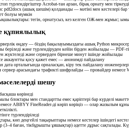
ктоп түрлендіргіштер Acrobat-тан арзан, бірақ орнату мен тіркеуді
ис pdf2docx (ашық шешім) қолданады — мәтіні мен кестелері бар 
жет болуы мүмкін
ықшылықтары: тегін, орнатусыз, кез келген ОЖ-мен жұмыс; ымыра
не құпиялылық
ерверлік өңдеу — біздің бақылауымыздағы ашық Python микросе
 беріледі және түрлендіруден кейін бірден жойылады — PDF-ті
 жүктеледі және серверден бірнеше минут ішінде жойылады
есе аккаунтты қосу қажет емес — анонимді пайдалану
н дата орталығында орналасқан, кіру тек пайдалану инженерлер
ен сервер арасындағы трафикті шифрлайды — провайдер немесе W
 мәселелерді шешу
асқаша көрінеді
алы блоктары мен стандартты емес қаріптері бар күрделі макет
 немесе ABBYY FineReader-ді көріп көріңіз — олар жазылым құн
еткілікті.
інге түрлендіріледі
қтары, көп деңгейлі тақырыптары немесе кестелер ішіндегі кест
 (3–4 баған, тікбұрышты ұяшықтар) әдетте дұрыс сақталады. Кү