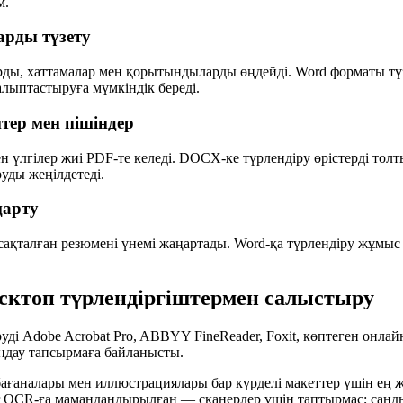
м.
арды түзету
рды, хаттамалар мен қорытындыларды өңдейді. Word форматы түзе
лыптастыруға мүмкіндік береді.
тер мен пішіндер
ен үлгілер жиі PDF-те келеді. DOCX-ке түрлендіру өрістерді тол
уды жеңілдетеді.
ңарту
сақталған резюмені үнемі жаңартады. Word-қа түрлендіру жұмыс 
есктоп түрлендіргіштермен салыстыру
уді Adobe Acrobat Pro, ABBYY FineReader, Foxit, көптеген онлай
ңдау тапсырмаға байланысты.
бағаналары мен иллюстрациялары бар күрделі макеттер үшін ең ж
 OCR-ға мамандандырылған — сканерлер үшін таптырмас; санд