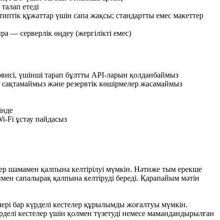
 талап етеді
типтік құжаттар үшін сапа жақсы; стандартты емес макеттер
 — серверлік өңдеу (жергілікті емес)
рвисі, үшінші тарап бұлтты API-ларын қолданбаймыз
 сақтамаймыз және резервтік көшірмелер жасамаймыз
інде
i-Fi ұстау пайдасыз
тер шамамен қалпына келтірілуі мүмкін. Нәтиже тым ерекше
ымен сапалырақ қалпына келтіруді береді. Қарапайым мәтін
елері бар күрделі кестелер құрылымды жоғалтуы мүмкін.
рделі кестелер үшін қолмен түзетуді немесе мамандандырылған