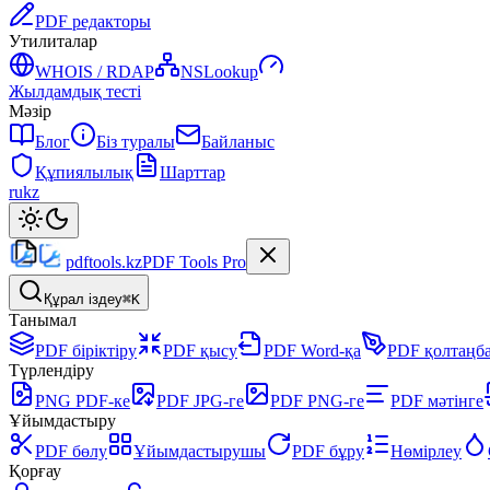
PDF редакторы
Утилиталар
WHOIS / RDAP
NSLookup
Жылдамдық тесті
Мәзір
Блог
Біз туралы
Байланыс
Құпиялылық
Шарттар
ru
kz
pdftools
.kz
PDF Tools Pro
Құрал іздеу
⌘K
Танымал
PDF біріктіру
PDF қысу
PDF Word-қа
PDF қолтаңб
Түрлендіру
PNG PDF-ке
PDF JPG-ге
PDF PNG-ге
PDF мәтінге
Ұйымдастыру
PDF бөлу
Ұйымдастырушы
PDF бұру
Нөмірлеу
Қорғау