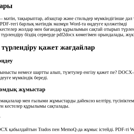
ары
— мәтін, тақырыптар, абзацтар және стильдер мүмкіндігінше дә
DF-тегі барлық мәтіндік мазмұн Word-та өңдеуге қолжетімді
 кестелер жолдар мен бағандар құрылымын сақтай отырып түрлен
түрлендіру біздің серверде pdf2docx көмегімен орындалады, жү
 түрлендіру қажет жағдайлар
өңдеу
ынысты немесе шартты алып, түзетулер енгізу қажет пе? DOCX-
деуге мүмкіндік береді.
ломдық жұмыстар
мақалалар мен ғылыми жұмыстарды дәйексөз келтіру, түсініктем
ен кестелер құрылымы сақталады.
у
CX қабылдайтын Trados пен MemoQ-да жұмыс істейді. PDF-ті W