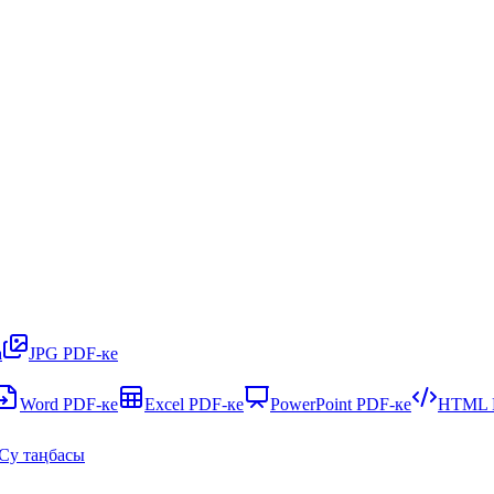
а
JPG PDF-ке
Word PDF-ке
Excel PDF-ке
PowerPoint PDF-ке
HTML 
Су таңбасы