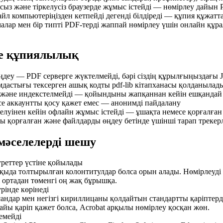
усыз және тіркелусіз браузерде жұмыс істейді — нөмірлеу дайы
айл компьютеріңізден кетпейді дегенді білдіреді — құпия құжат
лар мен бір типті PDF-терді жаппай нөмірлеу үшін онлайн құра
не құпиялылық
ңдеу — PDF серверге жүктелмейді, бәрі сіздің құрылғыңыздағы Ja
мдастығы тексерген ашық кодты pdf-lib кітапханасы қолданылад
және индекстелмейді — қойындыны жапқаннан кейін ешқандай 
есе аккаунтты қосу қажет емес — анонимді пайдалану
телуінен кейін офлайн жұмыс істейді — ұшақта немесе қорғалға
 қорғалған және файлдарды өңдеу бетінде үшінші тарап трекер
 мәселелерді шешу
уреттер үстіне қойылады
пқыда толтырылған колонтитулдар болса орын алады. Нөмірлеуд
 ортадан төменгі оң жақ бұрышқа.
рінде көрінеді
андар мен негізгі кириллицаны қолдайтын стандартты қаріптерді 
йы қаріп қажет болса, Acrobat арқылы нөмірлеу қосқан жөн.
емейді