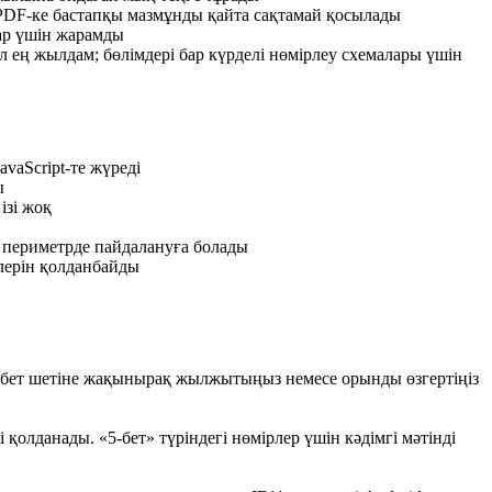
н PDF-ке бастапқы мазмұнды қайта сақтамай қосылады
тар үшін жарамды
л ең жылдам; бөлімдері бар күрделі нөмірлеу схемалары үшін
vaScript-те жүреді
ы
ізі жоқ
н периметрде пайдалануға болады
лерін қолданбайды
і бет шетіне жақынырақ жылжытыңыз немесе орынды өзгертіңіз
қолданады. «5-бет» түріндегі нөмірлер үшін кәдімгі мәтінді