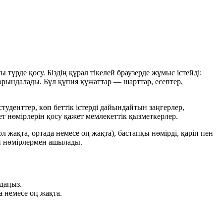
түрде қосу. Біздің құрал тікелей браузерде жұмыс істейді:
а орындалады. Бұл құпия құжаттар — шарттар, есептер,
денттер, көп беттік істерді дайындайтын заңгерлер,
ет нөмірлерін қосу қажет мемлекеттік қызметкерлер.
 жақта, ортада немесе оң жақта), бастапқы нөмірді, қаріп пен
ан нөмірлермен ашылады.
даңыз.
а немесе оң жақта.