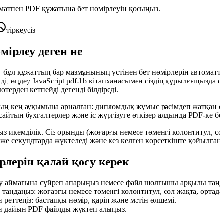
рматпен PDF құжатына бет нөмірлеуін қосыңыз.
тіркеусіз
мірлеу деген не
бұл құжаттың бар мазмұнының үстінен бет нөмірлерін автоматты 
і, өңдеу JavaScript pdf-lib кітапханасымен сіздің құрылғыңызд
терден кетпейді дегенді білдіреді.
 кең ауқымына арналған: дипломдық жұмыс рәсімдеп жатқан сту
сайтын бухгалтерлер және іс жүргізуге өткізер алдында PDF-ке б
 икемділік. Сіз орынды (жоғарғы немесе төменгі колонтитул, сол
же секундтарда жүктеледі және кез келген көрсеткіште қойылғ
рлерін қалай қосу керек
у аймағына сүйреп апарыңыз немесе файл шолғышы арқылы таң
таңдаңыз: жоғарғы немесе төменгі колонтитул, сол жақта, ортад
реттеңіз: бастапқы нөмір, қаріп және мәтін өлшемі.
ен дайын PDF файлды жүктеп алыңыз.