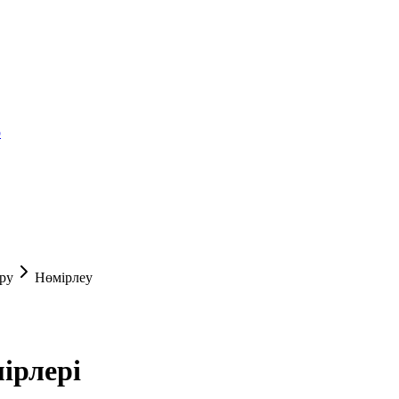
р
ру
Нөмірлеу
ірлері