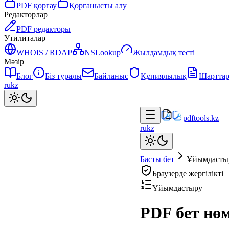
PDF қорғау
Қорғанысты алу
Редакторлар
PDF редакторы
Утилиталар
WHOIS / RDAP
NSLookup
Жылдамдық тесті
Мәзір
Блог
Біз туралы
Байланыс
Құпиялылық
Шартта
ru
kz
pdftools
.kz
ru
kz
Басты бет
Ұйымдасты
Браузерде жергілікті
Ұйымдастыру
PDF бет нөм