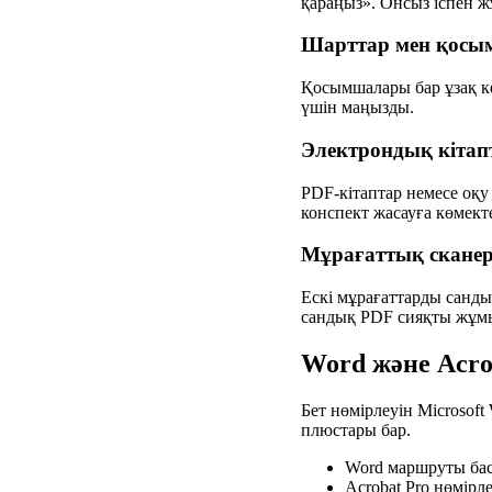
қараңыз». Онсыз іспен ж
Шарттар мен қосы
Қосымшалары бар ұзақ кел
үшін маңызды.
Электрондық кітапт
PDF-кітаптар немесе оқу
конспект жасауға көмекте
Мұрағаттық сканер
Ескі мұрағаттарды санды
сандық PDF сияқты жұмыс
Word және Acro
Бет нөмірлеуін Microsoft
плюстары бар.
Word маршруты бас
Acrobat Pro нөмірл