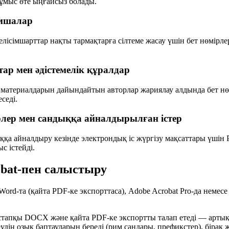
ұмыс өте ыңғайсыз болады.
мшалар
ісімшарттар нақты тармақтарға сілтеме жасау үшін бет нөмірлері
ар мен әдістемелік құралдар
 материалдарын дайындайтын авторлар жариялау алдында бет нө
седі.
лер мен сандыққа айналдырылған істер
ққа айналдыру кезінде электрондық іс жүргізу мақсаттары үшін 
 істейді.
bat-пен салыстыру
 Word-та (қайта PDF-ке экспорттаса), Adobe Acrobat Pro-да немесе
тапқы DOCX және қайта PDF-ке экспортты талап етеді — артық қа
еудің озық баптауларын береді (рим сандары, префикстер), біра