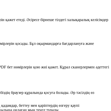
н қажет етеді. Әсіресе бірнеше тілдегі халықаралық келісімдер
мірлерін қосады. Бұл оқырмандарға бағдарлануға және
PDF бет нөмірлерін қою жиі қажет. Құрал сканерлермен әдеттегі
 біздің браузер құралында қосуға болады. Әр тәсілдің өз
дамдар, беттеу мен қаріптердің өзгеру қаупі
қ жылына ондаған мың теңге тұрады