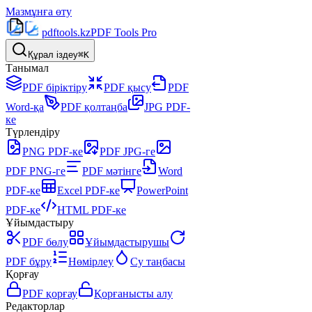
Мазмұнға өту
pdftools
.kz
PDF Tools Pro
Құрал іздеу
⌘K
Танымал
PDF біріктіру
PDF қысу
PDF
Word-қа
PDF қолтаңба
JPG PDF-
ке
Түрлендіру
PNG PDF-ке
PDF JPG-ге
PDF PNG-ге
PDF мәтінге
Word
PDF-ке
Excel PDF-ке
PowerPoint
PDF-ке
HTML PDF-ке
Ұйымдастыру
PDF бөлу
Ұйымдастырушы
PDF бұру
Нөмірлеу
Су таңбасы
Қорғау
PDF қорғау
Қорғанысты алу
Редакторлар