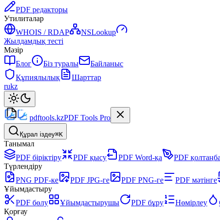
PDF редакторы
Утилиталар
WHOIS / RDAP
NSLookup
Жылдамдық тесті
Мәзір
Блог
Біз туралы
Байланыс
Құпиялылық
Шарттар
ru
kz
pdftools
.kz
PDF Tools Pro
Құрал іздеу
⌘K
Танымал
PDF біріктіру
PDF қысу
PDF Word-қа
PDF қолтаңб
Түрлендіру
PNG PDF-ке
PDF JPG-ге
PDF PNG-ге
PDF мәтінге
Ұйымдастыру
PDF бөлу
Ұйымдастырушы
PDF бұру
Нөмірлеу
Қорғау