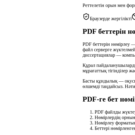
Реттелетін орын мен фо
Браузерде жергілікті
PDF беттерін нө
PDF беттерін нөмірлеу — 
файл серверге жүктелмейд
диссертациялар — компью
Құрал пайдаланушылардың
мұрағаттық тігінділер жа
Басты құндылық — оқусыз
өлшемді таңдайсыз. Нәти
PDF-ге бет нөмі
PDF файлды жүкте
Нөмірлердің орнын 
Нөмірлеу форматын 
Беттері нөмірленг