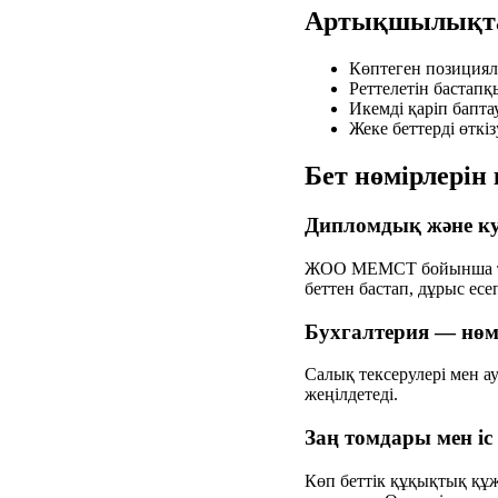
Артықшылықт
Көптеген позицияла
Реттелетін бастапқ
Икемді қаріп бапта
Жеке беттерді өткі
Бет нөмірлерін
Дипломдық және к
ЖОО МЕМСТ бойынша тұтас
беттен бастап, дұрыс есеп
Бухгалтерия — нөмі
Салық тексерулері мен ау
жеңілдетеді.
Заң томдары мен і
Көп беттік құқықтық құжа