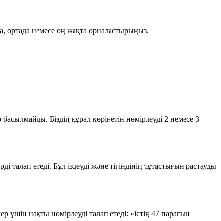
а, ортада немесе оң жақта орналастырыңыз.
басылмайды. Біздің құрал көрінетін нөмірлеуді 2 немесе 3
і талап етеді. Бұл іздеуді және тігіндінің тұтастығын растауды
р үшін нақты нөмірлеуді талап етеді: «істің 47 парағын