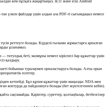
і жылдан кем нұсқаға жаңартыңыз. IE11 және ескі Android
Б-тан үлкен файлдар үшін алдын ала PDF-ті сығымдаңыз немесе
әтін түсін реттеуге болады. Күрделі ғылыми жұмыстарға арналған
ларды ұсынамыз.
ыз — титулдық беті, мазмұны немесе кіріспесі бар құжаттар үшін
сіз қалдыру.
ақ шеті бойынша туралаумен орналастыруға болады. Алты орын
рпоративтік есептер.
ізден кетпейді. Бұл құпия құжаттар үшін маңызды: NDA-мен
ан контурда да пайдалануға болады (бет жүктелгеннен кейін).
айта сақтамайды. Қаріптер, суреттер, қолтаңбалар, бетбелгілер