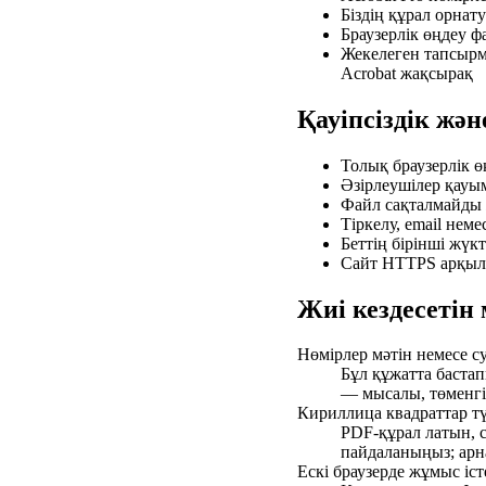
Біздің құрал орнат
Браузерлік өңдеу ф
Жекелеген тапсырма
Acrobat жақсырақ
Қауіпсіздік жә
Толық браузерлік ө
Әзірлеушілер қауы
Файл сақталмайды 
Тіркелу, email нем
Беттің бірінші жүк
Сайт HTTPS арқылы
Жиі кездесетін
Нөмірлер мәтін немесе с
Бұл құжатта баста
— мысалы, төменгі
Кириллица квадраттар тү
PDF-құрал латын, с
пайдаланыңыз; арна
Ескі браузерде жұмыс іст