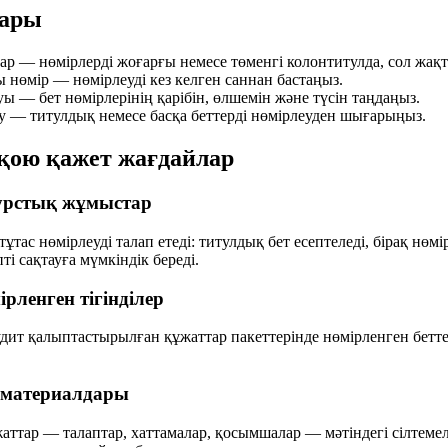
ары
р — нөмірлерді жоғарғы немесе төменгі колонтитулда, сол жақт
ы нөмір — нөмірлеуді кез келген саннан бастаңыз.
уы — бет нөмірлерінің қарібін, өлшемін және түсін таңдаңыз.
зу — титулдық немесе басқа беттерді нөмірлеуден шығарыңыз.
 қою қажет жағдайлар
урстық жұмыстар
 нөмірлеуді талап етеді: титулдық бет есептеледі, бірақ нөмір 
ті сақтауға мүмкіндік береді.
рленген тігінділер
дит қалыптастырылған құжаттар пакеттерінде нөмірленген беттерд
с материалдары
ттар — талаптар, хаттамалар, қосымшалар — мәтіндегі сілтемеле