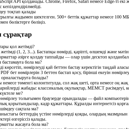
Script API қолданады. Chrome, Firefox, Safari немесе Edge-ті ек
 кепілдендірілмейді.
деу тоқтап қалады
құрылғы жадымен шектелген. 500+ беттік құжаттар немесе 100 М
ен бөліктерге бөліңіз.
 сұрақтар
ары қол жетімді?
жетімді (1, 2, 3...). Бастапқы нөмірді, қаріпті, өлшемді және м
орматтар әзірге қолдау таппайды — олар үшін десктоп қолданба
н бастамауға бола ма?
ді көрсетіп, нөмірлеуді қай беттен бастау керектігін таңдай алас
DF бет нөмірлерін 3 беттен бастап қосу, бірінші екеуін нөмірлеу
е орналастыруға болады?
 немесе төменгі колонтитулда, сол жақ шеті, орта немесе оң ж
нарийлерді жабады: классикалық оқулықтар, МЕМСТ рәсімдеуі, ко
жүктеле ме?
 нөмірлеу толығымен браузерде орындалады — файл компьютерің
лық қорытындылар, кадр құжаттары. Құралды интернетсіз қорғалғ
ішімдеу сақтала ма?
аныстағы беттердің үстіне нөмірлерді қояды, олардың мазмұнын қ
тері өзгеріссіз қалады.
рматты жасауға бола ма?