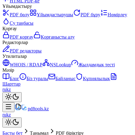
HTML PDF-ке
Ұйымдастыру
PDF бөлу
Ұйымдастырушы
PDF бұру
Нөмірлеу
Су таңбасы
Қорғау
PDF қорғау
Қорғанысты алу
Редакторлар
PDF редакторы
Утилиталар
WHOIS / RDAP
NSLookup
Жылдамдық тесті
Мәзір
Блог
Біз туралы
Байланыс
Құпиялылық
Шарттар
ru
kz
pdftools
.kz
ru
kz
Басты бет
Танымал
PDF біріктіру