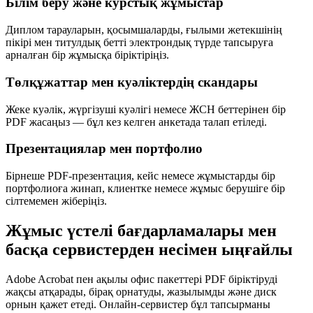
Білім беру және курстық жұмыстар
Диплом тарауларын, қосымшаларды, ғылыми жетекшінің
пікірі мен титулдық бетті электрондық түрде тапсыруға
арналған бір жұмысқа біріктіріңіз.
Төлқұжаттар мен куәліктердің скандары
Жеке куәлік, жүргізуші куәлігі немесе ЖСН беттерінен бір
PDF жасаңыз — бұл кез келген анкетада талап етіледі.
Презентациялар мен портфолио
Бірнеше PDF-презентация, кейс немесе жұмыстарды бір
портфолиоға жинап, клиентке немесе жұмыс берушіге бір
сілтемемен жіберіңіз.
Жұмыс үстелі бағдарламалары мен
басқа сервистерден несімен ыңғайлы
Adobe Acrobat пен ақылы офис пакеттері PDF біріктіруді
жақсы атқарады, бірақ орнатуды, жазылымды және диск
орнын қажет етеді. Онлайн-сервистер бұл тапсырманы