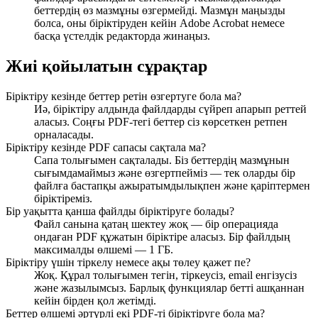
беттердің өз мазмұны өзгермейді. Мазмұн маңызды
болса, оны біріктіруден кейін Adobe Acrobat немесе
басқа үстелдік редакторда жинаңыз.
Жиі қойылатын сұрақтар
Біріктіру кезінде беттер ретін өзгертуге бола ма?
Иә, біріктіру алдында файлдарды сүйреп апарып реттей
аласыз. Соңғы PDF-тегі беттер сіз көрсеткен ретпен
орналасады.
Біріктіру кезінде PDF сапасы сақтала ма?
Сапа толығымен сақталады. Біз беттердің мазмұнын
сығымдамаймыз және өзгертпейміз — тек оларды бір
файлға бастапқы ажыратымдылықпен және қаріптермен
біріктіреміз.
Бір уақытта қанша файлды біріктіруге болады?
Файл санына қатаң шектеу жоқ — бір операцияда
ондаған PDF құжатын біріктіре аласыз. Бір файлдың
максималды өлшемі — 1 ГБ.
Біріктіру үшін тіркелу немесе ақы төлеу қажет пе?
Жоқ. Құрал толығымен тегін, тіркеусіз, email енгізусіз
және жазылымсыз. Барлық функциялар бетті ашқаннан
кейін бірден қол жетімді.
Беттер өлшемі әртүрлі екі PDF-ті біріктіруге бола ма?