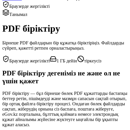
Браузерде жергілікті
Танымал
PDF біріктіру
Бірнеше PDF файлдарын бір құжатқа біріктіріңіз. Файлдарды
сүйреп, қажетті ретпен орналастырыңыз.
Браузерде жергілікті
1 ГБ дейін
тіркеусіз
PDF біріктіру дегеніміз не және ол не
үшін қажет
PDF біріктіру — бұл бірнеше бөлек PDF құжаттарды бастапқы
беттер ретін, пішімдеуді және мазмұн сапасын сақтай отырып,
бір ортақ файлға біріктіру процесі. Ондаған бөлек файлдарды
сақтап, жіберудің орнына сіз баспаға, поштаға жіберуге,
eGov.kz порталына, бұлттық қоймаға немесе электрондық
құжат айналымы жүйесіне жүктеуге ыңғайлы бір ұқыпты
құжат аласыз.