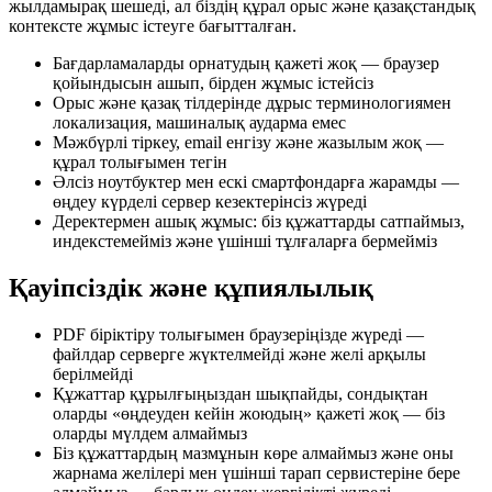
жылдамырақ шешеді, ал біздің құрал орыс және қазақстандық
контексте жұмыс істеуге бағытталған.
Бағдарламаларды орнатудың қажеті жоқ — браузер
қойындысын ашып, бірден жұмыс істейсіз
Орыс және қазақ тілдерінде дұрыс терминологиямен
локализация, машиналық аударма емес
Мәжбүрлі тіркеу, email енгізу және жазылым жоқ —
құрал толығымен тегін
Әлсіз ноутбуктер мен ескі смартфондарға жарамды —
өңдеу күрделі сервер кезектерінсіз жүреді
Деректермен ашық жұмыс: біз құжаттарды сатпаймыз,
индекстемейміз және үшінші тұлғаларға бермейміз
Қауіпсіздік және құпиялылық
PDF біріктіру толығымен браузеріңізде жүреді —
файлдар серверге жүктелмейді және желі арқылы
берілмейді
Құжаттар құрылғыңыздан шықпайды, сондықтан
оларды «өңдеуден кейін жоюдың» қажеті жоқ — біз
оларды мүлдем алмаймыз
Біз құжаттардың мазмұнын көре алмаймыз және оны
жарнама желілері мен үшінші тарап сервистеріне бере