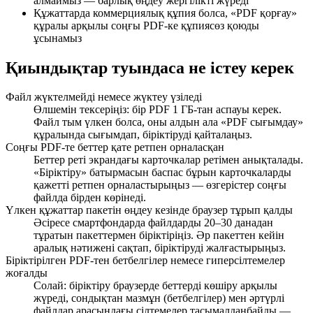
алмаймыз — барлық өңдеу жергілікті жүреді
Құжаттарда коммерциялық құпия болса, «PDF қорғау»
құралы арқылы соңғы PDF-ке құпиясөз қоюды
ұсынамыз
Қиындықтар туындаса не істеу керек
Файл жүктелмейді немесе жүктеу үзіледі
Өлшемін тексеріңіз: бір PDF 1 ГБ-тан аспауы керек.
Файл тым үлкен болса, оны алдын ала «PDF сығымдау»
құралында сығымдап, біріктіруді қайталаңыз.
Соңғы PDF-те беттер қате ретпен орналасқан
Беттер реті экрандағы карточкалар ретімен анықталады.
«Біріктіру» батырмасын баспас бұрын карточкаларды
қажетті ретпен орналастырыңыз — өзгерістер соңғы
файлда бірден көрінеді.
Үлкен құжаттар пакетін өңдеу кезінде браузер тұрып қалды
Әсіресе смартфондарда файлдарды 20–30 данадан
тұратын пакеттермен біріктіріңіз. Әр пакеттен кейін
аралық нәтижені сақтап, біріктіруді жалғастырыңыз.
Біріктірілген PDF-тен бетбелгілер немесе гиперсілтемелер
жоғалды
Солай: біріктіру браузерде беттерді көшіру арқылы
жүреді, сондықтан мазмұн (бетбелгілер) мен әртүрлі
файлдар арасындағы сілтемелер тасымалданбайды —