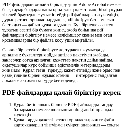
PDF файлдарын онлайн біріктіру үшін Adobe Acrobat немесе
басқа ауыр бағдарламаны орнатудың қажеті жоқ. Біздің құрал
тікелей браузерде жұмыс істейді: pdf файлдарын жүктедіңіз,
дұрыс ретпен орналастырдыңыз, «Біріктіру» батырмасын
бастыңыз — дайын құжат алдыңыз. Бұл бірнеше есептен
тұратын есепті бір бумаға жинау, жоба бойынша pdf
файлдарын біріктіру немесе келісімшарт сканы мен оған
қосымшаларды бір файлға қосу үшін ыңғайлы.
Сервис бір реттік біріктіруге де, тұрақты жұмысқа да
арналған: бухгалтерия айды актілер пакетімен жабады,
заңгерлер сотқа арналған құжаттар пакетін дайындайды,
оқытушылар курс бойынша әдістемелік материалдарды
жинайды. Құрал тегін, тіркеуді қажет етпейді және орыс пен
қазақ тілінде бірдей жұмыс істейді — интерфейс таңдалған
локальге автоматты түрде бейімделеді.
PDF файлдарды қалай біріктіру керек
Құрал бетін ашып, бірнеше PDF файлдарды таңдау
батырмасы немесе шолғыштан drag-and-drop арқылы
жүктеңіз
Құжаттарды қажетті ретпен орналастырыңыз: файл
карточкаларын тінтуірмен сүйреп апарыңыз — соңғы