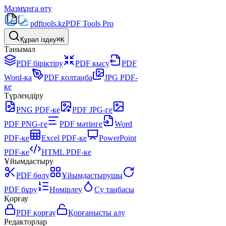
Мазмұнға өту
pdftools
.kz
PDF Tools Pro
Құрал іздеу
⌘K
Танымал
PDF біріктіру
PDF қысу
PDF
Word-қа
PDF қолтаңба
JPG PDF-
ке
Түрлендіру
PNG PDF-ке
PDF JPG-ге
PDF PNG-ге
PDF мәтінге
Word
PDF-ке
Excel PDF-ке
PowerPoint
PDF-ке
HTML PDF-ке
Ұйымдастыру
PDF бөлу
Ұйымдастырушы
PDF бұру
Нөмірлеу
Су таңбасы
Қорғау
PDF қорғау
Қорғанысты алу
Редакторлар