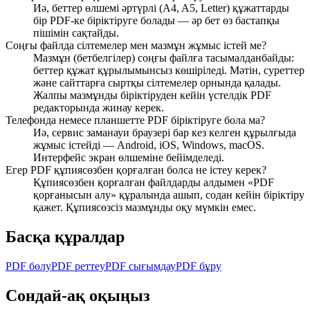
Иә, беттер өлшемі әртүрлі (A4, A5, Letter) құжаттарды
бір PDF-ке біріктіруге болады — әр бет өз бастапқы
пішімін сақтайды.
Соңғы файлда сілтемелер мен мазмұн жұмыс істей ме?
Мазмұн (бетбелгілер) соңғы файлға тасымалданбайды:
беттер құжат құрылымынсыз көшіріледі. Мәтін, суреттер
және сайттарға сыртқы сілтемелер орнында қалады.
Жалпы мазмұнды біріктіруден кейін үстелдік PDF
редакторында жинау керек.
Телефонда немесе планшетте PDF біріктіруге бола ма?
Иә, сервис заманауи браузері бар кез келген құрылғыда
жұмыс істейді — Android, iOS, Windows, macOS.
Интерфейс экран өлшеміне бейімделеді.
Егер PDF құпиясөзбен қорғалған болса не істеу керек?
Құпиясөзбен қорғалған файлдарды алдымен «PDF
қорғанысын алу» құралында ашып, содан кейін біріктіру
қажет. Құпиясөзсіз мазмұнды оқу мүмкін емес.
Басқа құралдар
PDF бөлу
PDF реттеу
PDF сығымдау
PDF бұру
Сондай-ақ оқыңыз