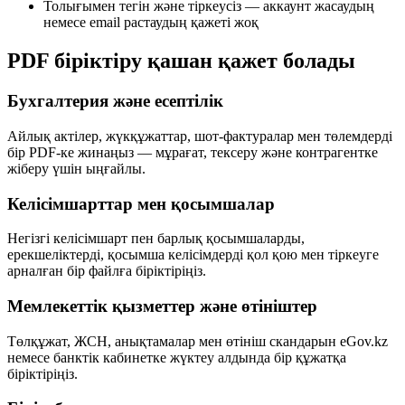
Толығымен тегін және тіркеусіз — аккаунт жасаудың
немесе email растаудың қажеті жоқ
PDF біріктіру қашан қажет болады
Бухгалтерия және есептілік
Айлық актілер, жүкқұжаттар, шот-фактуралар мен төлемдерді
бір PDF-ке жинаңыз — мұрағат, тексеру және контрагентке
жіберу үшін ыңғайлы.
Келісімшарттар мен қосымшалар
Негізгі келісімшарт пен барлық қосымшаларды,
ерекшеліктерді, қосымша келісімдерді қол қою мен тіркеуге
арналған бір файлға біріктіріңіз.
Мемлекеттік қызметтер және өтініштер
Төлқұжат, ЖСН, анықтамалар мен өтініш скандарын eGov.kz
немесе банктік кабинетке жүктеу алдында бір құжатқа
біріктіріңіз.