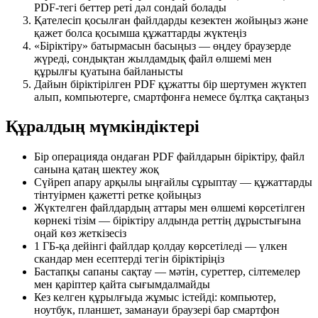
PDF-тегі беттер реті дәл сондай болады
Қателесіп қосылған файлдарды кезектен жойыңыз және
қажет болса қосымша құжаттарды жүктеңіз
«Біріктіру» батырмасын басыңыз — өңдеу браузерде
жүреді, сондықтан жылдамдық файл өлшемі мен
құрылғы қуатына байланысты
Дайын біріктірілген PDF құжатты бір шертумен жүктеп
алып, компьютерге, смартфонға немесе бұлтқа сақтаңыз
Құралдың мүмкіндіктері
Бір операцияда ондаған PDF файлдарын біріктіру, файл
санына қатаң шектеу жоқ
Сүйреп апару арқылы ыңғайлы сұрыптау — құжаттарды
тінтуірмен қажетті ретке қойыңыз
Жүктелген файлдардың аттары мен өлшемі көрсетілген
көрнекі тізім — біріктіру алдында реттің дұрыстығына
оңай көз жеткізесіз
1 ГБ-қа дейінгі файлдар қолдау көрсетіледі — үлкен
скандар мен есептерді тегін біріктіріңіз
Бастапқы сапаны сақтау — мәтін, суреттер, сілтемелер
мен қаріптер қайта сығымдалмайды
Кез келген құрылғыда жұмыс істейді: компьютер,
ноутбук, планшет, заманауи браузері бар смартфон