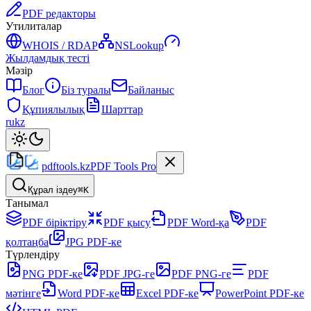
PDF редакторы
Утилиталар
WHOIS / RDAP
NSLookup
Жылдамдық тесті
Мәзір
Блог
Біз туралы
Байланыс
Құпиялылық
Шарттар
ru
kz
pdftools
.kz
PDF Tools Pro
Құрал іздеу
⌘K
Танымал
PDF біріктіру
PDF қысу
PDF Word-қа
PDF
қолтаңба
JPG PDF-ке
Түрлендіру
PNG PDF-ке
PDF JPG-ге
PDF PNG-ге
PDF
мәтінге
Word PDF-ке
Excel PDF-ке
PowerPoint PDF-ке