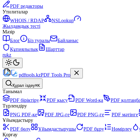
PDF редакторы
Утилиталар
WHOIS / RDAP
NSLookup
Жылдамдық тесті
Мәзір
Блог
Біз туралы
Байланыс
Құпиялылық
Шарттар
ru
kz
pdftools
.kz
PDF Tools Pro
Құрал іздеу
⌘K
Танымал
PDF біріктіру
PDF қысу
PDF Word-қа
PDF қолтаңб
Түрлендіру
PNG PDF-ке
PDF JPG-ге
PDF PNG-ге
PDF мәтінге
Ұйымдастыру
PDF бөлу
Ұйымдастырушы
PDF бұру
Нөмірлеу
Қорғау