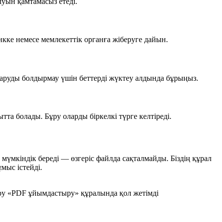
уын қамтамасыз етеді.
кке немесе мемлекеттік органға жіберуге дайын.
аруды болдырмау үшін беттерді жүктеу алдында бұрыңыз.
тта болады. Бұру оларды біркелкі түрге келтіреді.
 мүмкіндік береді — өзгеріс файлда сақталмайды. Біздің құрал
мыс істейді.
бұру «PDF ұйымдастыру» құралында қол жетімді