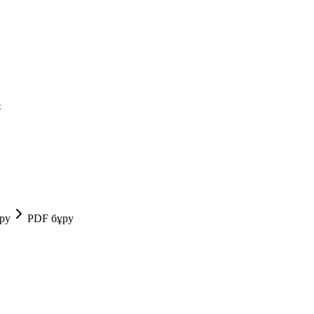
р
ру
PDF бұру