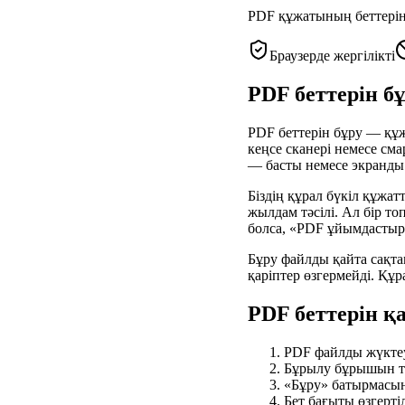
PDF құжатының беттерін
Браузерде жергілікті
PDF беттерін бұ
PDF беттерін бұру — құжа
кеңсе сканері немесе см
— басты немесе экранды 
Біздің құрал бүкіл құжа
жылдам тәсілі. Ал бір то
болса, «PDF ұйымдастыру
Бұру файлды қайта сақт
қаріптер өзгермейді. Құра
PDF беттерін қ
PDF файлды жүкте
Бұрылу бұрышын таң
«Бұру» батырмасын 
Бет бағыты өзгерт