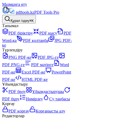
Мазмұнға өту
pdftools
.kz
PDF Tools Pro
Құрал іздеу
⌘K
Танымал
PDF біріктіру
PDF қысу
PDF
Word-қа
PDF қолтаңба
JPG PDF-
ке
Түрлендіру
PNG PDF-ке
PDF JPG-ге
PDF PNG-ге
PDF мәтінге
Word
PDF-ке
Excel PDF-ке
PowerPoint
PDF-ке
HTML PDF-ке
Ұйымдастыру
PDF бөлу
Ұйымдастырушы
PDF бұру
Нөмірлеу
Су таңбасы
Қорғау
PDF қорғау
Қорғанысты алу
Редакторлар