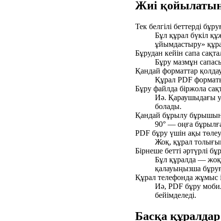
Жиі қойылатын
Тек белгілі беттерді бұру
Бұл құрал бүкіл құ
ұйымдастыру» құра
Бұрудан кейін сапа сақта
Бұру мазмұн сапасы
Қандай форматтар қолдау
Құрал PDF форматы
Бұру файлда біржола сақ
Иә. Қараушыдағы у
болады.
Қандай бұрылу бұрышын 
90° — оңға бұрылға
PDF бұру үшін ақы төлеу
Жоқ, құрал толығым
Бірнеше бетті әртүрлі бұ
Бұл құралда — жоқ
қалауыңызша бұруға
Құрал телефонда жұмыс і
Иә, PDF бұру мобил
бейімделеді.
Басқа құралдар