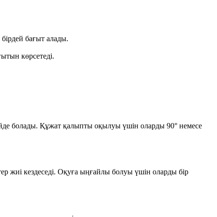
 бірдей бағыт алады.
ытын көрсетеді.
үйде болады. Құжат қалыпты оқылуы үшін оларды 90° немесе
тер жиі кездеседі. Оқуға ыңғайлы болуы үшін оларды бір