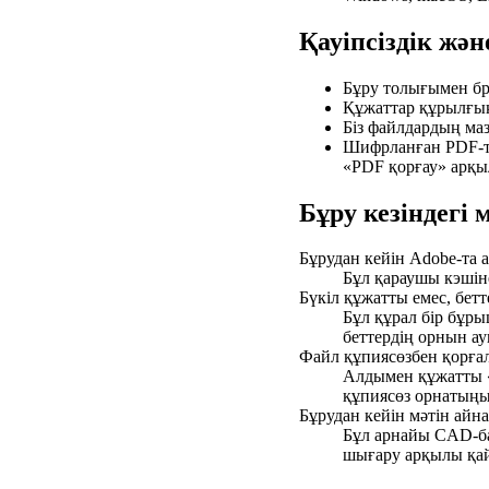
Қауіпсіздік жә
Бұру толығымен бра
Құжаттар құрылғы
Біз файлдардың ма
Шифрланған PDF-ті
«PDF қорғау» арқы
Бұру кезіндегі
Бұрудан кейін Adobe-та 
Бұл қараушы кэшін
Бүкіл құжатты емес, бетт
Бұл құрал бір бұр
беттердің орнын а
Файл құпиясөзбен қорғ
Алдымен құжатты «
құпиясөз орнатыңы
Бұрудан кейін мәтін айна 
Бұл арнайы CAD-ба
шығару арқылы қай