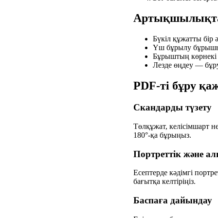
Артықшылықт
Бүкіл құжатты бір 
Үш бұрылу бұрышы 
Бұрыштың көрнекі 
Лезде өңдеу — бұру
PDF-ті бұру қа
Скандарды түзету
Төлқұжат, келісімшарт н
180°-қа бұрыңыз.
Портреттік және ал
Есептерде кәдімгі портре
бағытқа келтіріңіз.
Баспаға дайындау