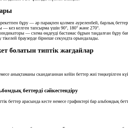
ары
әрекетпен бұру — әр парақпен қолмен әуреленбей, барлық беттер
— кез келген тапсырма үшін 90°, 180° және 270°.
индикаторы — схема өңдеуді бастамас бұрын таңдалған бұру бағ
 тікелей браузерде бірнеше секундта орындалады.
жет болатын типтік жағдайлар
емесе анықтаманы скандағаннан кейін беттер жиі төңкерілген к
ьбомдық беттерді сәйкестендіру
ттік беттер арасында кесте немесе графиктері бар альбомдық бет