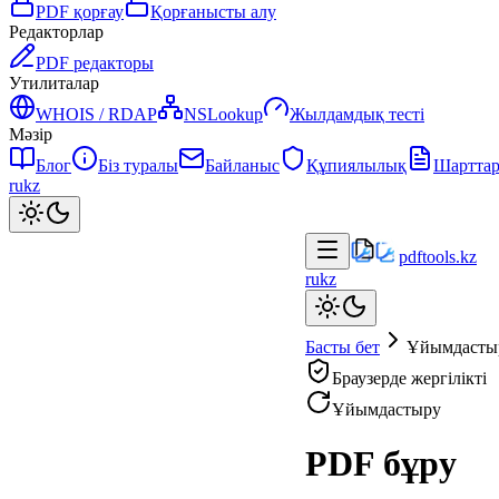
PDF қорғау
Қорғанысты алу
Редакторлар
PDF редакторы
Утилиталар
WHOIS / RDAP
NSLookup
Жылдамдық тесті
Мәзір
Блог
Біз туралы
Байланыс
Құпиялылық
Шартта
ru
kz
pdftools
.kz
ru
kz
Басты бет
Ұйымдасты
Браузерде жергілікті
Ұйымдастыру
PDF бұру