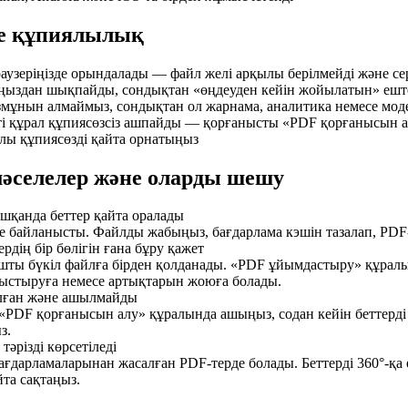
не құпиялылық
узеріңізде орындалады — файл желі арқылы берілмейді және сер
ңыздан шықпайды, сондықтан «өңдеуден кейін жойылатын» ешт
змұнын алмаймыз, сондықтан ол жарнама, аналитика немесе мод
 құрал құпиясөзсіз ашпайды — қорғанысты «PDF қорғанысын алу
лы құпиясөзді қайта орнатыңыз
 мәселелер және оларды шешу
ашқанда беттер қайта оралады
е байланысты. Файлды жабыңыз, бағдарлама кэшін тазалап, PDF-
ердің бір бөлігін ғана бұру қажет
ышты бүкіл файлға бірден қолданады. «PDF ұйымдастыру» құралы
уыстыруға немесе артықтарын жоюға болады.
алған және ашылмайды
PDF қорғанысын алу» құралында ашыңыз, содан кейін беттерді
з.
тәрізді көрсетіледі
ғдарламаларынан жасалған PDF-терде болады. Беттерді 360°-қа 
та сақтаңыз.