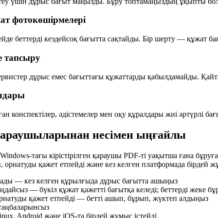
теу үшін дұрыс бағыт маңызды. Бұру топтамаңыздың ұқыпты бол
ат фотокөшірмелері
де беттерді кездейсоқ бағытта сақтайды. Бір шерту — құжат бан
е тапсыру
ервистер дұрыс емес бағыттағы құжаттарды қабылдамайды. Қайт
алдары
ан конспектілер, әдістемелер мен оқу құралдары жиі әртүрлі бағы
қараушыларынан несімен ыңғайлы
 Windows-тағы кірістірілген қараушы PDF-ті уақытша ғана бұруға
, орнатуды қажет етпейді және кез келген платформада бірдей жұ
лады — кез келген құрылғыда дұрыс бағытта ашыңыз
ңдайсыз — бүкіл құжат қажетті бағытқа келеді; беттерді жеке 
рнатуды қажет етпейді — бетті ашып, бұрып, жүктеп алдыңыз
у таңбаларынсыз
nux, Android және iOS-та бірдей жұмыс істейді