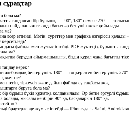
 сұрақтар
ға бола ма?
жатты таңдалған бір бұрышқа — 90°, 180° немесе 270° — толығым
лын пайдаланыңыз: онда бағыт әр бет үшін жеке қойылады.
ла ма?
на әсер етпейді. Мәтін, суреттер мен графика өзгеріссіз қалады —
 көрсетіледі?
ндағы файлдармен жұмыс істейді. PDF жүктеңіз, бұрышты таңд
тала ма?
ақытша бұрудан айырмашылығы, біздің құрал жаңа бағытты тіке
таңдау керек?
н альбомдық беттер үшін. 180° — төңкерілген беттер үшін. 270
 қажет пе?
ен тегін, тіркеусіз және дайын файлда су таңбасы жоқ.
рыштарға бұруға бола ма?
: бір бұрыш бүкіл құжатқа қолданылады. Әр бетке әртүрлі бұр
 болады, мысалы кейбірін 90°-қа, басқаларын 180°-қа.
стей ме?
ьді браузерлерде жұмыс істейді — iPhone-дағы Safari, Android-