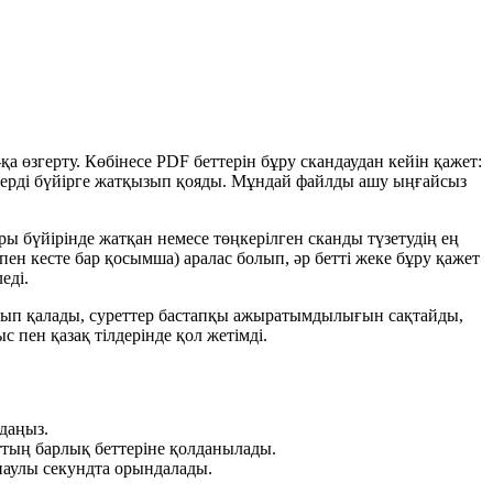
қа өзгерту. Көбінесе PDF беттерін бұру скандаудан кейін қажет:
ттерді бүйірге жатқызып қояды. Мұндай файлды ашу ыңғайсыз
ы бүйірінде жатқан немесе төңкерілген сканды түзетудің ең
пен кесте бар қосымша) аралас болып, әр бетті жеке бұру қажет
еді.
лып қалады, суреттер бастапқы ажыратымдылығын сақтайды,
ыс пен қазақ тілдерінде қол жетімді.
даңыз.
аттың барлық беттеріне қолданылады.
анаулы секундта орындалады.