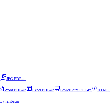
а
JPG PDF-ке
Word PDF-ке
Excel PDF-ке
PowerPoint PDF-ке
HTML 
Су таңбасы