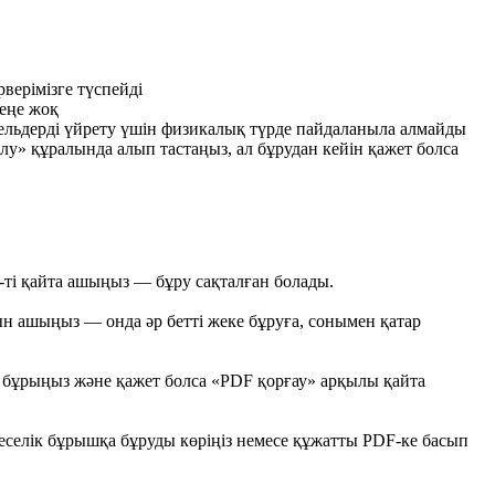
верімізге түспейді
еңе жоқ
ельдерді үйрету үшін физикалық түрде пайдаланыла алмайды
» құралында алып тастаңыз, ал бұрудан кейін қажет болса
ті қайта ашыңыз — бұру сақталған болады.
н ашыңыз — онда әр бетті жеке бұруға, сонымен қатар
 бұрыңыз және қажет болса «PDF қорғау» арқылы қайта
еселік бұрышқа бұруды көріңіз немесе құжатты PDF-ке басып