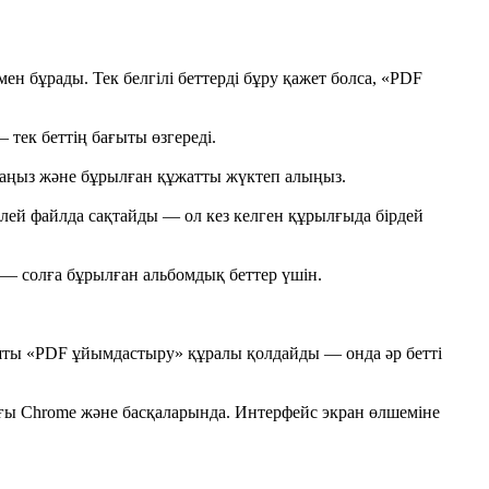
ен бұрады. Тек белгілі беттерді бұру қажет болса, «PDF
 тек беттің бағыты өзгереді.
аңыз және бұрылған құжатты жүктеп алыңыз.
лей файлда сақтайды — ол кез келген құрылғыда бірдей
° — солға бұрылған альбомдық беттер үшін.
ышты «PDF ұйымдастыру» құралы қолдайды — онда әр бетті
тағы Chrome және басқаларында. Интерфейс экран өлшеміне