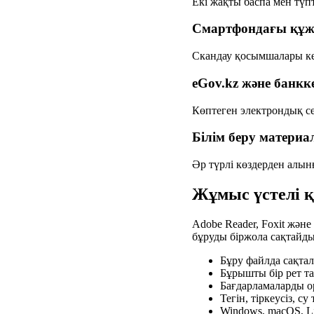
Екі жақты баспа мен түп
Смартфондағы құж
Скандау қосымшалары кей
eGov.kz және банкк
Көптеген электрондық с
Білім беру матери
Әр түрлі көздерден алынғ
Жұмыс үстелі 
Adobe Reader, Foxit және
бұруды біржола сақтайды
Бұру файлда сақта
Бұрышты бір рет та
Бағдарламаларды о
Тегін, тіркеусіз, с
Windows, macOS, Li