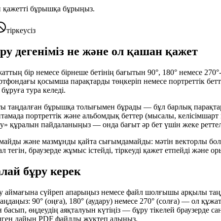
 қажетті бұрышқа бұрыңыз.
тіркеусіз
ру дегеніміз не және ол қашан қажет
ттың бір немесе бірнеше бетінің бағытын 90°, 180° немесе 270°-
артфондағы қосымша парақтарды төңкеріп немесе портреттік бе
бұруға тура келеді.
тты таңдалған бұрышқа толығымен бұрады — бұл барлық парақтар
птамада портреттік және альбомдық беттер (мысалы, келісімшарт 
» құралын пайдаланыңыз — онда бағыт әр бет үшін жеке реттел
амайды және мазмұнды қайта сығымдамайды: мәтін векторлы бо
л тегін, браузерде жұмыс істейді, тіркеуді қажет етпейді және ор
алай бұру керек
у аймағына сүйреп апарыңыз немесе файл шолғышы арқылы таң
даңыз: 90° (оңға), 180° (аудару) немесе 270° (солға) — ол құж
басып, өңдеудің аяқталуын күтіңіз — бұру тікелей браузерде с
ілген дайын PDF файлды жүктеп алыңыз.