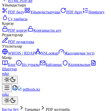
HTML PDF-ке
Ұйымдастыру
PDF бөлу
Ұйымдастырушы
PDF бұру
Нөмірлеу
Су таңбасы
Қорғау
PDF қорғау
Қорғанысты алу
Редакторлар
PDF редакторы
Утилиталар
WHOIS / RDAP
NSLookup
Жылдамдық тесті
Мәзір
Блог
Біз туралы
Байланыс
Құпиялылық
Шарттар
ru
kz
pdftools
.kz
ru
kz
Басты бет
Танымал
PDF қолтаңба