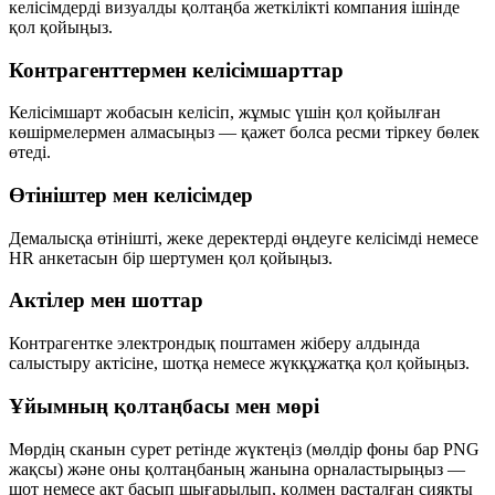
келісімдерді визуалды қолтаңба жеткілікті компания ішінде
қол қойыңыз.
Контрагенттермен келісімшарттар
Келісімшарт жобасын келісіп, жұмыс үшін қол қойылған
көшірмелермен алмасыңыз — қажет болса ресми тіркеу бөлек
өтеді.
Өтініштер мен келісімдер
Демалысқа өтінішті, жеке деректерді өңдеуге келісімді немесе
HR анкетасын бір шертумен қол қойыңыз.
Актілер мен шоттар
Контрагентке электрондық поштамен жіберу алдында
салыстыру актісіне, шотқа немесе жүкқұжатқа қол қойыңыз.
Ұйымның қолтаңбасы мен мөрі
Мөрдің сканын сурет ретінде жүктеңіз (мөлдір фоны бар PNG
жақсы) және оны қолтаңбаның жанына орналастырыңыз —
шот немесе акт басып шығарылып, қолмен расталған сияқты