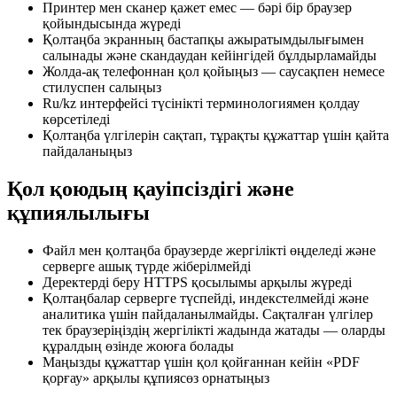
Принтер мен сканер қажет емес — бәрі бір браузер
қойындысында жүреді
Қолтаңба экранның бастапқы ажыратымдылығымен
салынады және скандаудан кейінгідей бұлдырламайды
Жолда-ақ телефоннан қол қойыңыз — саусақпен немесе
стилуспен салыңыз
Ru/kz интерфейсі түсінікті терминологиямен қолдау
көрсетіледі
Қолтаңба үлгілерін сақтап, тұрақты құжаттар үшін қайта
пайдаланыңыз
Қол қоюдың қауіпсіздігі және
құпиялылығы
Файл мен қолтаңба браузерде жергілікті өңделеді және
серверге ашық түрде жіберілмейді
Деректерді беру HTTPS қосылымы арқылы жүреді
Қолтаңбалар серверге түспейді, индекстелмейді және
аналитика үшін пайдаланылмайды. Сақталған үлгілер
тек браузеріңіздің жергілікті жадында жатады — оларды
құралдың өзінде жоюға болады
Маңызды құжаттар үшін қол қойғаннан кейін «PDF
қорғау» арқылы құпиясөз орнатыңыз