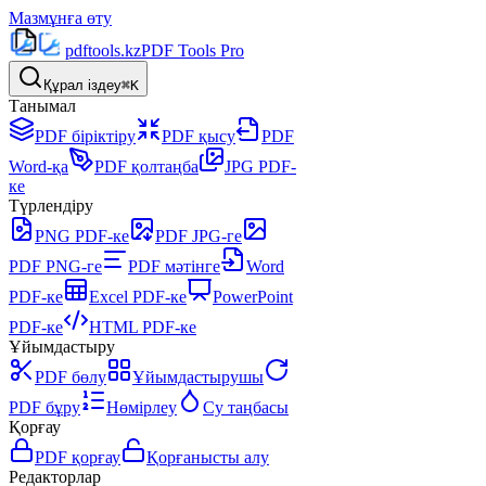
Мазмұнға өту
pdftools
.kz
PDF Tools Pro
Құрал іздеу
⌘K
Танымал
PDF біріктіру
PDF қысу
PDF
Word-қа
PDF қолтаңба
JPG PDF-
ке
Түрлендіру
PNG PDF-ке
PDF JPG-ге
PDF PNG-ге
PDF мәтінге
Word
PDF-ке
Excel PDF-ке
PowerPoint
PDF-ке
HTML PDF-ке
Ұйымдастыру
PDF бөлу
Ұйымдастырушы
PDF бұру
Нөмірлеу
Су таңбасы
Қорғау
PDF қорғау
Қорғанысты алу
Редакторлар