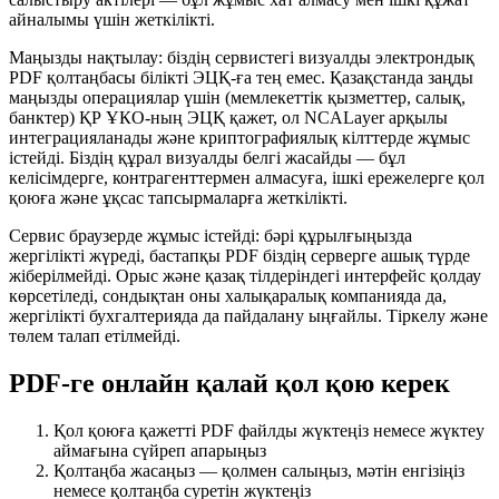
айналымы үшін жеткілікті.
Маңызды нақтылау: біздің сервистегі визуалды электрондық
PDF қолтаңбасы білікті ЭЦҚ-ға тең емес. Қазақстанда заңды
маңызды операциялар үшін (мемлекеттік қызметтер, салық,
банктер) ҚР ҰКО-ның ЭЦҚ қажет, ол NCALayer арқылы
интеграцияланады және криптографиялық кілттерде жұмыс
істейді. Біздің құрал визуалды белгі жасайды — бұл
келісімдерге, контрагенттермен алмасуға, ішкі ережелерге қол
қоюға және ұқсас тапсырмаларға жеткілікті.
Сервис браузерде жұмыс істейді: бәрі құрылғыңызда
жергілікті жүреді, бастапқы PDF біздің серверге ашық түрде
жіберілмейді. Орыс және қазақ тілдеріндегі интерфейс қолдау
көрсетіледі, сондықтан оны халықаралық компанияда да,
жергілікті бухгалтерияда да пайдалану ыңғайлы. Тіркелу және
төлем талап етілмейді.
PDF-ге онлайн қалай қол қою керек
Қол қоюға қажетті PDF файлды жүктеңіз немесе жүктеу
аймағына сүйреп апарыңыз
Қолтаңба жасаңыз — қолмен салыңыз, мәтін енгізіңіз
немесе қолтаңба суретін жүктеңіз