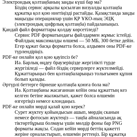
Электрондық қолтаңбаның заңды күші бар ма?
Біздің сервис арқылы қосылған визуалды қолтаңба
құжатқа қол қою ниетіңізді растайды. Қазақстанда заңды
маңызды операциялар үшін ҚР ҰКО-ның ЭЦҚ
(электрондық цифрлық қолтаңба) пайдаланыңыз.
Қандай файл форматтары қолдау көрсетіледі?
Сервис PDF форматындағы файлдармен жұмыс істейді.
Файлдың максималды өлшемі — 50 МБ, 300 бетке дейін.
Егер құжат басқа форматта болса, алдымен оны PDF-ке
түрлендіріңіз.
PDF-ке онлайн қол қою қауіпсіз бе?
Иә. Барлық өңдеу браузеріңізде жергілікті түрде
жүргізіледі — файл біздің серверлерге жүктелмейді.
Құжаттарыңыз бен қолтаңбаларыңыз толығымен құпия
болып қалады.
Әртүрлі беттерге бірнеше қолтаңба қоюға бола ма?
Иә. Қолтаңбаны жасағаннан кейін оны құжаттың кез
келген бетіне жылжытып, қажет болса өлшемін
өзгертіңіз немесе клондаңыз.
PDF-ке онлайн мөрді қалай қою керек?
Сурет жүктеу қойындысын ашып, мөрдің сканын
немесе фотосын жүктеңіз — таңба айналасында ақ
тіктөртбұрыш болмауы үшін мөлдір фоны бар PNG
форматы жақсы. Содан кейін мөрді беттің қажетті
жеріне орналастырып, өлшемін реттеңіз. Бір құжатқа