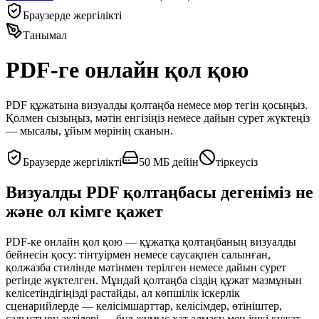
Браузерде жергілікті
Танымал
PDF-ге онлайн қол қою
PDF құжатына визуалды қолтаңба немесе мөр тегін қосыңыз.
Қолмен сызыңыз, мәтін енгізіңіз немесе дайын сурет жүктеңіз
— мысалы, ұйым мөрінің сканын.
Браузерде жергілікті
50 МБ дейін
тіркеусіз
Визуалды PDF қолтаңбасы дегеніміз не
және ол кімге қажет
PDF-ке онлайн қол қою — құжатқа қолтаңбаның визуалды
бейнесін қосу: тінтуірмен немесе саусақпен салынған,
қолжазба стилінде мәтінмен терілген немесе дайын сурет
ретінде жүктелген. Мұндай қолтаңба сіздің құжат мазмұнын
келісетіндігіңізді растайды, ал көпшілік іскерлік
сценарийлерде — келісімшарттар, келісімдер, өтініштер,
салыстыру актілері — бұл жұмыс хат алмасу мен ішкі құжат