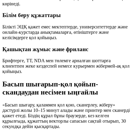
көрінеді.
Білім беру құжаттары
Білікті ЭЦҚ қажет емес мектептерде, университеттерде және
онлайн-курстарда анықтамаларға, өтініштерге және
келісімдерге қол қойыңыз.
Қашықтан жұмыс және фриланс
Брифтерге, ТТ, NDA мен төлемге арналған шоттарға
клиентпен жеке кездеспей немесе курьермен жібермей-ақ қол
қойыңыз.
Басып шығарып-қол қойып-
скандаудан несімен ыңғайлы
«Басып шығару, қаламмен қол қою, сканерлеу, жіберу»
дәстүрлі жолы 10–15 минут алады және принтер мен сканерді
қажет етеді. Біздің құрал бұны браузерде, кез келген
құрылғыда, құжаттың векторлы сапасын сақтай отырып, 30
секундқа дейін қысқартады.