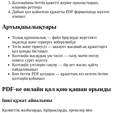
Қолтаңбаны беттің қажетті жеріне орналастырып,
өлшемін реттеңіз
Дайын қол қойылған құжатты PDF форматында жүктеп
алыңыз
Артықшылықтары
Толық құпиялылық — файл браузерде жергілікті
өңделеді және серверге жіберілмейді
Тегін және тіркеусіз — аккаунт жасамай-ақ құжаттарға
қол қоюды бастаңыз
Қолтаңба жасаудың үш тәсілі — сызу, мәтін енгізу
немесе сурет жүктеу
Қолтаңба үлгілерін сақтау — бір рет жасап, қайта
пайдаланыңыз
Көп беттік PDF қолдауы — құжаттың кез келген бетіне
қолтаңба қойыңыз
PDF-ке онлайн қол қою қашан орынды
Ішкі құжат айналымы
Қызметтік жазбаларды, бұйрықтарды, ережелер мен