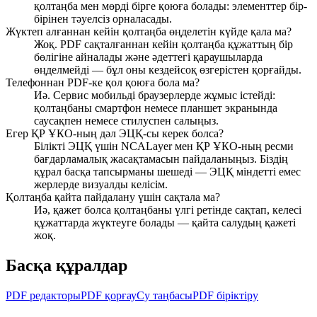
қолтаңба мен мөрді бірге қоюға болады: элементтер бір-
бірінен тәуелсіз орналасады.
Жүктеп алғаннан кейін қолтаңба өңделетін күйде қала ма?
Жоқ. PDF сақталғаннан кейін қолтаңба құжаттың бір
бөлігіне айналады және әдеттегі қараушыларда
өңделмейді — бұл оны кездейсоқ өзгерістен қорғайды.
Телефоннан PDF-ке қол қоюға бола ма?
Иә. Сервис мобильді браузерлерде жұмыс істейді:
қолтаңбаны смартфон немесе планшет экранында
саусақпен немесе стилуспен салыңыз.
Егер ҚР ҰКО-ның дәл ЭЦҚ-сы керек болса?
Білікті ЭЦҚ үшін NCALayer мен ҚР ҰКО-ның ресми
бағдарламалық жасақтамасын пайдаланыңыз. Біздің
құрал басқа тапсырманы шешеді — ЭЦҚ міндетті емес
жерлерде визуалды келісім.
Қолтаңба қайта пайдалану үшін сақтала ма?
Иә, қажет болса қолтаңбаны үлгі ретінде сақтап, келесі
құжаттарда жүктеуге болады — қайта салудың қажеті
жоқ.
Басқа құралдар
PDF редакторы
PDF қорғау
Су таңбасы
PDF біріктіру