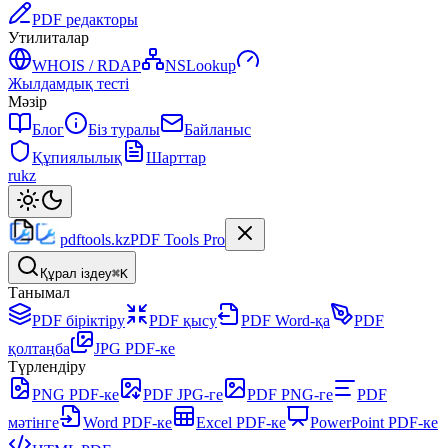
PDF редакторы
Утилиталар
WHOIS / RDAP
NSLookup
Жылдамдық тесті
Мәзір
Блог
Біз туралы
Байланыс
Құпиялылық
Шарттар
ru
kz
pdftools
.kz
PDF Tools Pro
Құрал іздеу
⌘K
Танымал
PDF біріктіру
PDF қысу
PDF Word-қа
PDF
қолтаңба
JPG PDF-ке
Түрлендіру
PNG PDF-ке
PDF JPG-ге
PDF PNG-ге
PDF
мәтінге
Word PDF-ке
Excel PDF-ке
PowerPoint PDF-ке