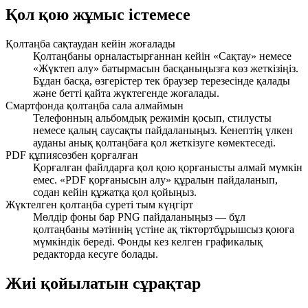
Қол қою жұмыс істемесе
Қолтаңба сақтаудан кейін жоғалады
Қолтаңбаны орналастырғаннан кейін «Сақтау» немесе
«Жүктеп алу» батырмасын басқаныңызға көз жеткізіңіз.
Бұдан басқа, өзгерістер тек браузер терезесінде қалады
және бетті қайта жүктегенде жоғалады.
Смартфонда қолтаңба сала алмаймын
Телефонның альбомдық режимін қосып, стилусты
немесе қалың саусақты пайдаланыңыз. Кенептің үлкен
ауданы анық қолтаңбаға қол жеткізуге көмектеседі.
PDF құпиясөзбен қорғалған
Қорғалған файлдарға қол қою қорғанысты алмай мүмкін
емес. «PDF қорғанысын алу» құралын пайдаланып,
содан кейін құжатқа қол қойыңыз.
Жүктелген қолтаңба суреті тым күңгірт
Мөлдір фоны бар PNG пайдаланыңыз — бұл
қолтаңбаны мәтіннің үстіне ақ тіктөртбұрышсыз қоюға
мүмкіндік береді. Фонды кез келген графикалық
редакторда кесуге болады.
Жиі қойылатын сұрақтар