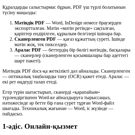
Құралдарды салыстырмас бұрын, PDF үш түрлі болатынын
түсіну маңызды:
Мәтіндік PDF
— Word, InDesign немесе браузерден
экспортталған. Мәтін «мәтін ретінде» сақталған,
қаріптер ендірілген, құрылым белгілері ішінара бар.
Сканерленген PDF
— қағаз құжаттың суреті. Ішінде
мәтін жоқ, тек пикселдер.
Аралас PDF
— беттердің бір бөлігі мәтіндік, басқалары
— сканерлер (сканерленген қосымшалары бар әдеттегі
шарт пакеті).
Мәтіндік PDF docx-қа жеткілікті дәл айналады. Сканерленген
— оптикалық таңбаларды тану (OCR) қажет етеді. Аралас —
екі рет өңдеуді талап етеді.
Егер түрін шатастырып, сканерді «қарапайым»
түрлендіргішпен Word-ке айналдыруға тырыссаңыз,
нәтижесінде әр бетте бір ғана сурет тұрған Word-файл
шығады. Техникалық жағынан — Word, іс жүзінде —
пайдасыз.
1-әдіс. Онлайн-қызмет