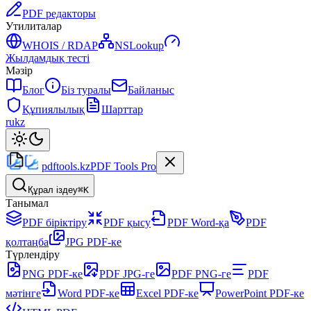
PDF редакторы
Утилиталар
WHOIS / RDAP
NSLookup
Жылдамдық тесті
Мәзір
Блог
Біз туралы
Байланыс
Құпиялылық
Шарттар
ru
kz
pdftools
.kz
PDF Tools Pro
Құрал іздеу
⌘K
Танымал
PDF біріктіру
PDF қысу
PDF Word-қа
PDF
қолтаңба
JPG PDF-ке
Түрлендіру
PNG PDF-ке
PDF JPG-ге
PDF PNG-ге
PDF
мәтінге
Word PDF-ке
Excel PDF-ке
PowerPoint PDF-ке