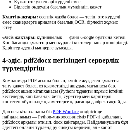
Құжат өте үлкен әрі күрделі емес
Бірлесіп өңдеудің базалық мүмкіндігі қажет
Күшті жақтары:
есептік жазба болса — тегін, өте күрделі
емес сканерлерге арналған базалық OCR, бірлесіп жұмыс
істеу.
Әлсіз жақтары:
құпиялылық — файл Google бұлтына кетеді.
Көп бағанды құжаттар мен күрделі кестелер нашар көшіріледі.
Қаріптер әдепкі мәндерге ауысады.
4-әдіс. pdf2docx негізіндегі серверлік
түрлендіргіш
Компанияда PDF ағыны болып, күніне жүздеген құжатты
тану қажет болса, өз қызметіңізді ашудың мағынасы бар.
pdf2docx ашық кітапханасы (Python) тұрақты жұмыс істейді:
кестелерді, көп бағанды бетті, суреттер мен қаріптерді
көптеген «бұлттық» қызметтерге қарағанда дәлірек сақтайды.
Дәл осы кітапхананы біз
PDF Word-ке
өндірісінде
пайдаланамыз — Python-микросервисіміз PDF-ті қабылдап,
pdf2docx арқылы өткізіп, docx қайтарады. Пайдаланушыға бұл
әдеттегі онлайн-түрлендіру сияқты көрінеді, ал «капот