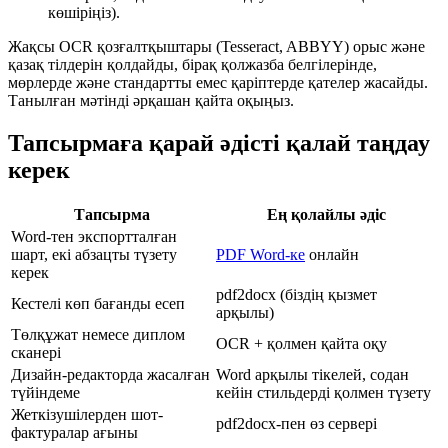
көшіріңіз).
Жақсы OCR қозғалтқыштары (Tesseract, ABBYY) орыс және
қазақ тілдерін қолдайды, бірақ қолжазба белгілерінде,
мөрлерде және стандартты емес қаріптерде қателер жасайды.
Танылған мәтінді әрқашан қайта оқыңыз.
Тапсырмаға қарай әдісті қалай таңдау
керек
Тапсырма
Ең қолайлы әдіс
Word-тен экспортталған
шарт, екі абзацты түзету
PDF Word-ке
онлайн
керек
pdf2docx (біздің қызмет
Кестелі көп бағанды есеп
арқылы)
Төлқұжат немесе диплом
OCR + қолмен қайта оқу
сканері
Дизайн-редакторда жасалған
Word арқылы тікелей, содан
түйіндеме
кейін стильдерді қолмен түзету
Жеткізушілерден шот-
pdf2docx-пен өз сервері
фактуралар ағыны