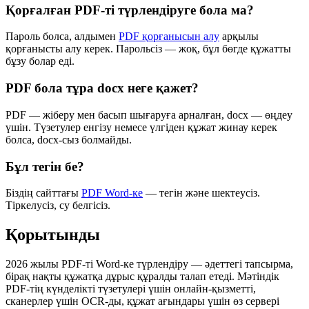
Қорғалған PDF-ті түрлендіруге бола ма?
Пароль болса, алдымен
PDF қорғанысын алу
арқылы
қорғанысты алу керек. Парольсіз — жоқ, бұл бөгде құжатты
бұзу болар еді.
PDF бола тұра docx неге қажет?
PDF — жіберу мен басып шығаруға арналған, docx — өңдеу
үшін. Түзетулер енгізу немесе үлгіден құжат жинау керек
болса, docx-сыз болмайды.
Бұл тегін бе?
Біздің сайттағы
PDF Word-ке
— тегін және шектеусіз.
Тіркелусіз, су белгісіз.
Қорытынды
2026 жылы PDF-ті Word-ке түрлендіру — әдеттегі тапсырма,
бірақ нақты құжатқа дұрыс құралды талап етеді. Мәтіндік
PDF-тің күнделікті түзетулері үшін онлайн-қызметті,
сканерлер үшін OCR-ды, құжат ағындары үшін өз сервері