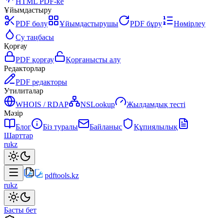
HTML PDF-ке
Ұйымдастыру
PDF бөлу
Ұйымдастырушы
PDF бұру
Нөмірлеу
Су таңбасы
Қорғау
PDF қорғау
Қорғанысты алу
Редакторлар
PDF редакторы
Утилиталар
WHOIS / RDAP
NSLookup
Жылдамдық тесті
Мәзір
Блог
Біз туралы
Байланыс
Құпиялылық
Шарттар
ru
kz
pdftools
.kz
ru
kz
Басты бет