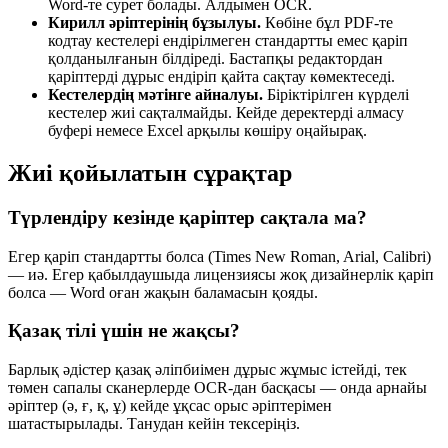
Word-те сурет болады. Алдымен OCR.
Кирилл әріптерінің бұзылуы.
Көбіне бұл PDF-те
кодтау кестелері ендірілмеген стандартты емес қаріп
қолданылғанын білдіреді. Бастапқы редактордан
қаріптерді дұрыс ендіріп қайта сақтау көмектеседі.
Кестелердің мәтінге айналуы.
Біріктірілген күрделі
кестелер жиі сақталмайды. Кейде деректерді алмасу
буфері немесе Excel арқылы көшіру оңайырақ.
Жиі қойылатын сұрақтар
Түрлендіру кезінде қаріптер сақтала ма?
Егер қаріп стандартты болса (Times New Roman, Arial, Calibri)
— иә. Егер қабылдаушыда лицензиясы жоқ дизайнерлік қаріп
болса — Word оған жақын баламасын қояды.
Қазақ тілі үшін не жақсы?
Барлық әдістер қазақ әліпбиімен дұрыс жұмыс істейді, тек
төмен сапалы сканерлерде OCR-дан басқасы — онда арнайы
әріптер (ә, ғ, қ, ұ) кейде ұқсас орыс әріптерімен
шатастырылады. Танудан кейін тексеріңіз.