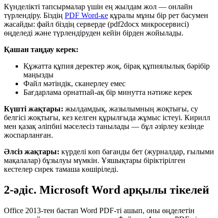
Күнделікті тапсырмалар үшін ең жылдам жол — онлайн
түрлендіру. Біздің
PDF Word-ке
құралы мұны бір рет басумен
жасайды: файл біздің серверде (pdf2docx микросервисі)
өңделеді және түрлендіруден кейін бірден жойылады.
Қашан таңдау керек:
Құжатта құпия деректер жоқ, бірақ құпиялылық бәрібір
маңызды
Файл мәтіндік, сканерлеу емес
Бағдарлама орнатпай-ақ бір минутта нәтиже керек
Күшті жақтары:
жылдамдық, жазылымның жоқтығы, су
белгісі жоқтығы, кез келген құрылғыда жұмыс істеуі. Кирилл
мен қазақ әліпбиі мәселесіз танылады — бұл әзірлеу кезінде
жоспарланған.
Әлсіз жақтары:
күрделі көп бағанды бет (журналдар, ғылыми
мақалалар) бұзылуы мүмкін. Ұяшықтары біріктірілген
кестелер сирек тамаша көшіріледі.
2-әдіс. Microsoft Word арқылы тікелей
Office 2013-тен бастап Word PDF-ті ашып, оны өңделетін