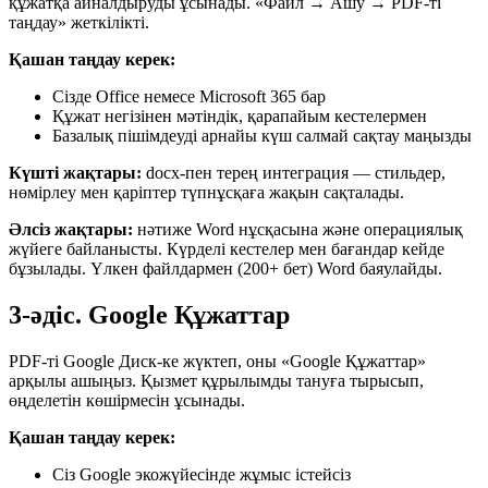
құжатқа айналдыруды ұсынады. «Файл → Ашу → PDF-ті
таңдау» жеткілікті.
Қашан таңдау керек:
Сізде Office немесе Microsoft 365 бар
Құжат негізінен мәтіндік, қарапайым кестелермен
Базалық пішімдеуді арнайы күш салмай сақтау маңызды
Күшті жақтары:
docx-пен терең интеграция — стильдер,
нөмірлеу мен қаріптер түпнұсқаға жақын сақталады.
Әлсіз жақтары:
нәтиже Word нұсқасына және операциялық
жүйеге байланысты. Күрделі кестелер мен бағандар кейде
бұзылады. Үлкен файлдармен (200+ бет) Word баяулайды.
3-әдіс. Google Құжаттар
PDF-ті Google Диск-ке жүктеп, оны «Google Құжаттар»
арқылы ашыңыз. Қызмет құрылымды тануға тырысып,
өңделетін көшірмесін ұсынады.
Қашан таңдау керек:
Сіз Google экожүйесінде жұмыс істейсіз