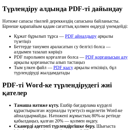
Түрлендіру алдында PDF-ті дайындау
Нәтиже сапасы тікелей дереккөздің сапасына байланысты.
Бірнеше қарапайым қадам сағаттық қолмен өңдеуді үнемдейді:
Құжат бұрылып тұрса —
PDF айналдыру
арқылы
түзетіңіз
Беттерде танумен араласатын су белгісі болса —
алдымен тазалап көріңіз
PDF парольмен қорғалған болса —
PDF қорғанысын алу
арқылы қорғанысты алып тастаңыз
Тым үлкен файл —
PDF қысу
арқылы өткізіңіз, бұл
түрлендіруді жылдамдатады
PDF-ті Word-ке түрлендірудегі жиі
қателер
Тамаша нәтиже күту.
Ешбір бағдарлама күрделі
құрастырылған журналды түзетусіз өңделетін Word-ке
айналдырмайды. Нәтижені жұмыстың 80%-ы ретінде
қабылдаңыз, қалған 20% — қолмен өңдеу.
Сканерді әдеттегі түрлендіргішке беру.
Шығыста