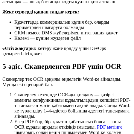
астында» — ашық бастапқы кодты қуатты қозғалтқыш.
Жеке серверді қашан таңдау керек:
Құжаттарда коммерциялық құпия бар, оларды
периметрден шығаруға болмайды
CRM немесе DMS жүйелерімен интеграция қажет
Көлемі — күніне жүздеген файл
Әлсіз жақтары:
көтеру және қолдау үшін DevOps
құзыреттілігі қажет.
5-әдіс. Сканерленген PDF үшін OCR
Сканерлер тек OCR арқылы өңделетін Word-ке айналады.
Мұнда екі сценарий бар:
Сканерлеу кезеңінде OCR-ды қолдану — қазіргі
заманғы көпфункциялы құрылғылардың көпшілігі PDF-
ті танылған мәтін қабатымен сақтай алады. Сонда Word-
ке түрлендіру 1–4-әдістер бойынша әдеттегі тапсырмаға
айналады.
Егер PDF бар, бірақ мәтін қабатынсыз болса — оны
OCR құралы арқылы өткізіңіз (мысалы,
PDF мәтінге
шығарып, содан кейін пішімдеумен Word-ке қолмен