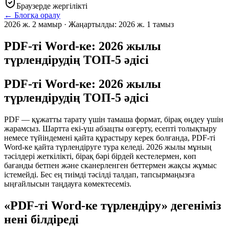
Браузерде жергілікті
←
Блогқа оралу
2026 ж. 2 мамыр
·
Жаңартылды:
2026 ж. 1 тамыз
PDF-ті Word-ке: 2026 жылы
түрлендірудің ТОП-5 әдісі
PDF-ті Word-ке: 2026 жылы
түрлендірудің ТОП-5 әдісі
PDF — құжатты тарату үшін тамаша формат, бірақ өңдеу үшін
жарамсыз. Шартта екі-үш абзацты өзгерту, есепті толықтыру
немесе түйіндемені қайта құрастыру керек болғанда, PDF-ті
Word-ке қайта түрлендіруге тура келеді. 2026 жылы мұның
тәсілдері жеткілікті, бірақ бәрі бірдей кестелермен, көп
бағанды бетпен және сканерленген беттермен жақсы жұмыс
істемейді. Бес ең тиімді тәсілді талдап, тапсырмаңызға
ыңғайлысын таңдауға көмектесеміз.
«PDF-ті Word-ке түрлендіру» дегеніміз
нені білдіреді