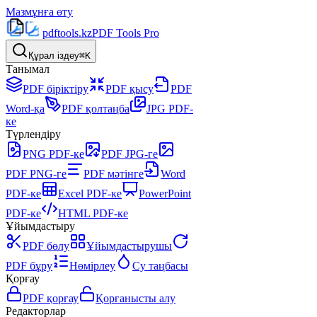
Мазмұнға өту
pdftools
.kz
PDF Tools Pro
Құрал іздеу
⌘K
Танымал
PDF біріктіру
PDF қысу
PDF
Word-қа
PDF қолтаңба
JPG PDF-
ке
Түрлендіру
PNG PDF-ке
PDF JPG-ге
PDF PNG-ге
PDF мәтінге
Word
PDF-ке
Excel PDF-ке
PowerPoint
PDF-ке
HTML PDF-ке
Ұйымдастыру
PDF бөлу
Ұйымдастырушы
PDF бұру
Нөмірлеу
Су таңбасы
Қорғау
PDF қорғау
Қорғанысты алу
Редакторлар